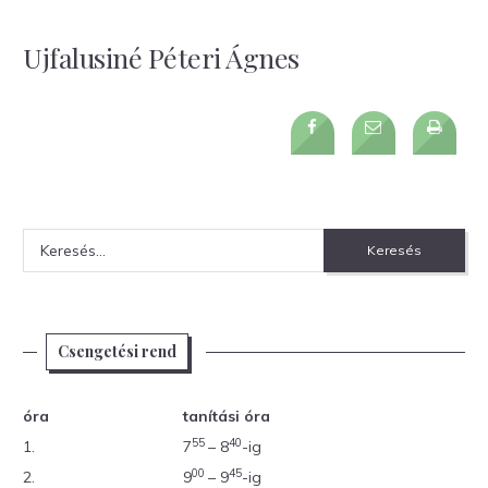
Ujfalusiné Péteri Ágnes
Keresés:
Csengetési rend
óra
tanítási óra
55
40
1.
7
– 8
-ig
00
45
2.
9
– 9
-ig