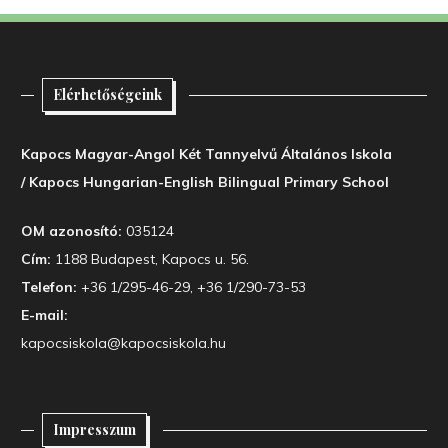
Elérhetőségeink
Kapocs Magyar-Angol Két Tannyelvű Általános Iskola
/ Kapocs Hungarian-English Bilingual Primary School
OM azonosító:
035124
Cím:
1188 Budapest, Kapocs u. 56.
Telefon:
+36 1/295-46-29, +36 1/290-73-53
E-mail:
kapocsiskola@kapocsiskola.hu
Impresszum