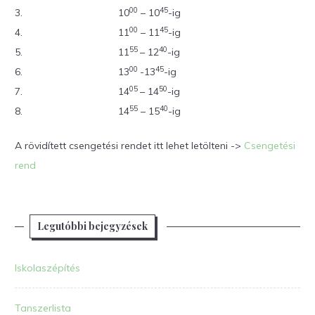
00
45
3.
10
– 10
-ig
00
45
4.
11
– 11
-ig
55
40
5.
11
– 12
-ig
00
45
6.
13
-13
-ig
05
50
7.
14
– 14
-ig
55
40
8.
14
– 15
-ig
A rövidített csengetési rendet itt lehet letölteni ->
Csengetési
rend
Legutóbbi bejegyzések
Iskolaszépítés
Tanszerlista