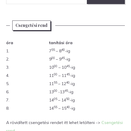
Csengetési rend
óra
tanítási óra
55
40
1.
7
– 8
-ig
00
45
2.
9
– 9
-ig
00
45
3.
10
– 10
-ig
00
45
4.
11
– 11
-ig
55
40
5.
11
– 12
-ig
00
45
6.
13
-13
-ig
05
50
7.
14
– 14
-ig
55
40
8.
14
– 15
-ig
A rövidített csengetési rendet itt lehet letölteni ->
Csengetési
rend