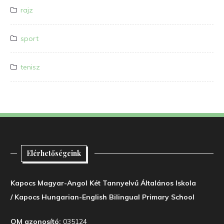
rajz
sport
tenisz
Elérhetőségeink
Kapocs Magyar-Angol Két Tannyelvű Általános Iskola
/ Kapocs Hungarian-English Bilingual Primary School
OM azonosító:
035124