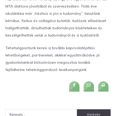
MTA doktora jóvoltából és szervezésében. Több éve
iskolánkba már „házhoz is jön a tudomány”, tanulóink
kémikus, fizikus és csillagász kutatók, tudósok előadásait
hallgathatták, ámulhattak tudományos kísérleteiken és
beszélgethettek velük a tudományról és a tudóslétről.
Tehetségpontunk keresi a további kapcsolatépítési
lehetőségeket, partnereket, akikkel együttműködve, jó
gyakorlatainkat kölcsönösen megosztva tovább
fejlődhetne tehetséggondozó tevékenységünk.
Keresés: