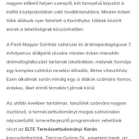
nagyon előkelő helyen szereplő, két tannyelvű képzést is
indító középiskolában való továbbtanulásra. Minden évben
több diákunk nyer felvételt a Karinthyba, többek között
ennek a lehetőségnek köszönhetően.
A Pesti Magyar Színház színészei és drámapedagógusai 7.
évfolyamos diákjaink részére minden évben interaktív
drámafoglalkozást tartanak iskolánkban, melynek formája
egy komplex színházi nevelési előadás, illetve vitaszínház.
Ezen alkalmak során mindig egy, a diákok számára fontos,
érdekes, őket érintő témakört járnak körül.
Az utóbbi években tartalmas, tanulóink számára nagyon
ösztönző, a természettudományt magas színvonalon
népszerűsítő, ismeretterjesztő programokon vehettünk
részt az
ELTE Természettudományi Karán
kapcsolattartónk, Tarczay György Dr., egyetemi tanár, az