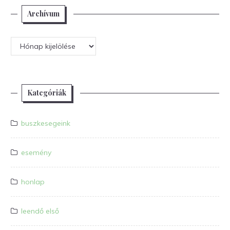
Archívum
Archívum
Kategóriák
buszkesegeink
esemény
honlap
leendő első