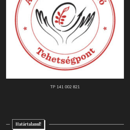
TP 141 002 821
Határtalanul!