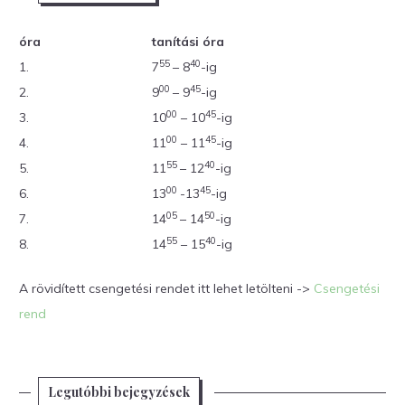
óra
tanítási óra
55
40
1.
7
– 8
-ig
00
45
2.
9
– 9
-ig
00
45
3.
10
– 10
-ig
00
45
4.
11
– 11
-ig
55
40
5.
11
– 12
-ig
00
45
6.
13
-13
-ig
05
50
7.
14
– 14
-ig
55
40
8.
14
– 15
-ig
A rövidített csengetési rendet itt lehet letölteni ->
Csengetési
rend
Legutóbbi bejegyzések