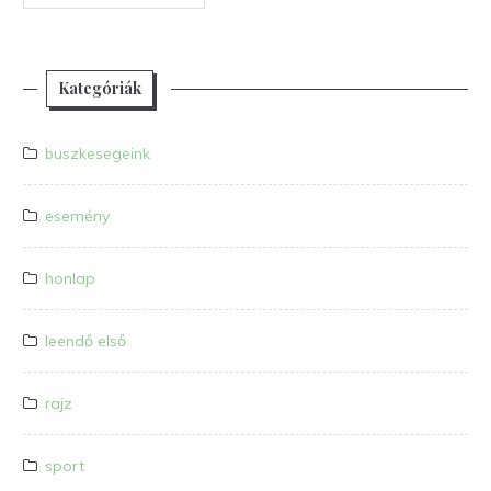
Kategóriák
buszkesegeink
esemény
honlap
leendő első
rajz
sport