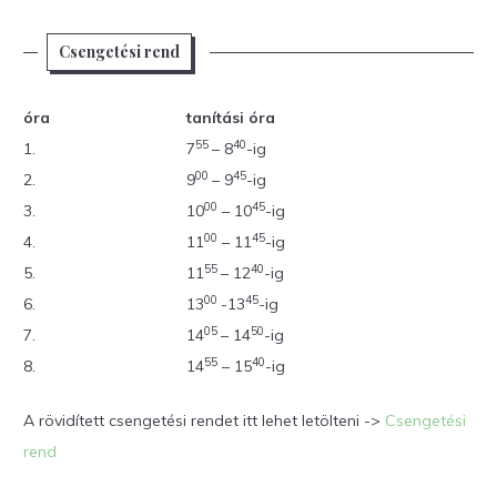
Csengetési rend
óra
tanítási óra
55
40
1.
7
– 8
-ig
00
45
2.
9
– 9
-ig
00
45
3.
10
– 10
-ig
00
45
4.
11
– 11
-ig
55
40
5.
11
– 12
-ig
00
45
6.
13
-13
-ig
05
50
7.
14
– 14
-ig
55
40
8.
14
– 15
-ig
A rövidített csengetési rendet itt lehet letölteni ->
Csengetési
rend