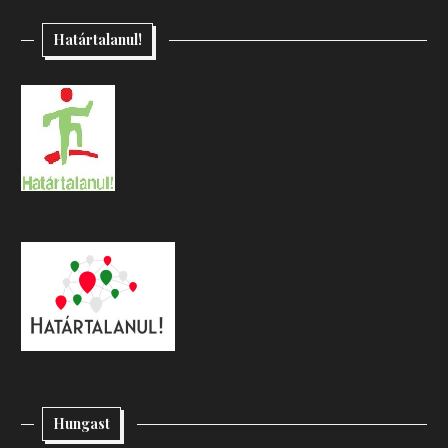
Határtalanul!
Hungast