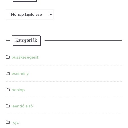
Archívum
Kategóriák
buszkesegeink
esemény
honlap
leendő első
rajz