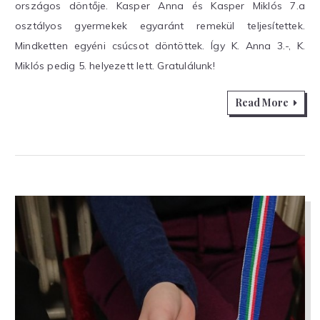
országos döntője. Kasper Anna és Kasper Miklós 7.a
eredmén
osztályos gyermekek egyaránt remekül teljesítettek.
Mindketten egyéni csúcsot döntöttek. Így K. Anna 3.-, K.
Miklós pedig 5. helyezett lett. Gratulálunk!
Read More