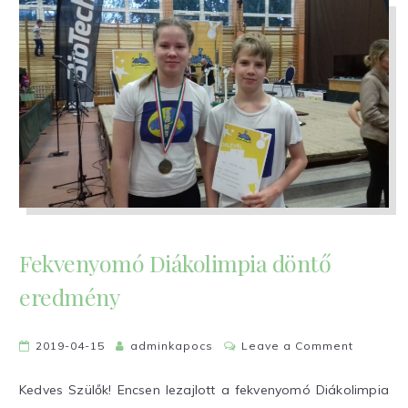
Fekvenyomó Diákolimpia döntő
eredmény
on
2019-04-15
adminkapocs
Leave a Comment
Fekveny
Diákolim
Kedves Szülők! Encsen lezajlott a fekvenyomó Diákolimpia
döntő