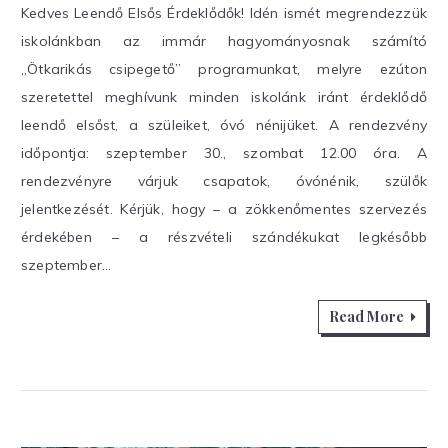
Kedves Leendő Elsős Érdeklődők! Idén ismét megrendezzük
iskolánkban az immár hagyományosnak számító
„Ötkarikás csipegető” programunkat, melyre ezúton
szeretettel meghívunk minden iskolánk iránt érdeklődő
leendő elsőst, a szüleiket, óvó nénijüket. A rendezvény
időpontja: szeptember 30., szombat 12.00 óra. A
rendezvényre várjuk csapatok, óvónénik, szülők
jelentkezését. Kérjük, hogy – a zökkenőmentes szervezés
érdekében – a részvételi szándékukat legkésőbb
szeptember…
Read More