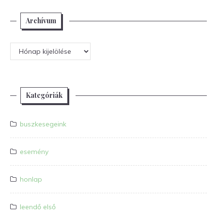
Archívum
Archívum
Kategóriák
buszkesegeink
esemény
honlap
leendő első