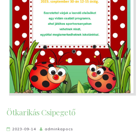
Ötkarikás Csipegető
2023-09-14
adminkapocs