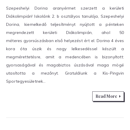
Szepeshelyi Dorina aranyérmet szerzett a kerületi
Diákolimpián! Iskolánk 2. b osztályos tanulója, Szepeshelyi
Dorina, kiemelkedő teljesítményt nyújtott a pénteken
megrendezett kerületi Diákolimpián, ahol 50
méteres gyorsúszásban első helyezést ért el. Dorina 4 éves
kora óta úszik és nagy lelkesedéssel készült a
megmérettetésre, amit a medencében is bizonyított:
gyorsaságával és magabiztos úszásával maga mögé
utasította a mezőnyt. Gratulálunk a Kis-Pingvin
Sportegyesületnek…
Read More