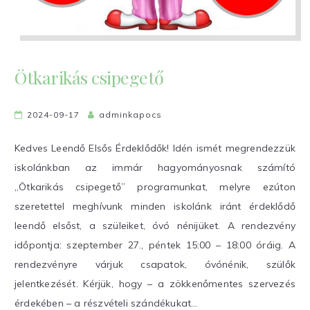
Ötkarikás csipegető
2024-09-17
adminkapocs
Kedves Leendő Elsős Érdeklődők! Idén ismét megrendezzük
iskolánkban az immár hagyományosnak számító
„Ötkarikás csipegető” programunkat, melyre ezúton
szeretettel meghívunk minden iskolánk iránt érdeklődő
leendő elsőst, a szüleiket, óvó nénijüket. A rendezvény
időpontja: szeptember 27., péntek 15:00 – 18:00 óráig. A
rendezvényre várjuk csapatok, óvónénik, szülők
jelentkezését. Kérjük, hogy – a zökkenőmentes szervezés
érdekében – a részvételi szándékukat…