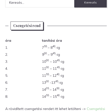
Keresés:
Csengetési rend
óra
tanítási óra
55
40
1.
7
– 8
-ig
00
45
2.
9
– 9
-ig
00
45
3.
10
– 10
-ig
00
45
4.
11
– 11
-ig
55
40
5.
11
– 12
-ig
00
45
6.
13
-13
-ig
05
50
7.
14
– 14
-ig
55
40
8.
14
– 15
-ig
A rövidített csengetési rendet itt lehet letölteni ->
Csengetési