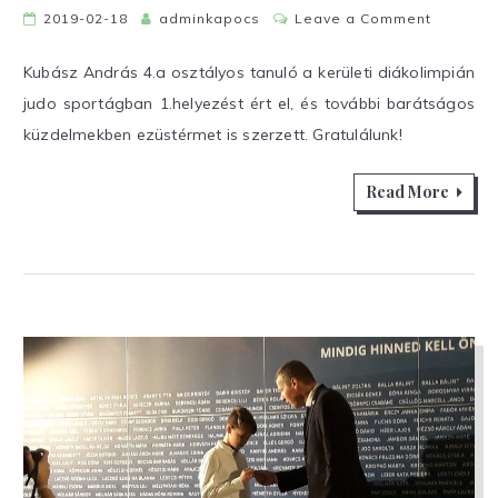
on
2019-02-18
adminkapocs
Leave a Comment
Judo
sporter
Kubász András 4.a osztályos tanuló a kerületi diákolimpián
judo sportágban 1.helyezést ért el, és további barátságos
küzdelmekben ezüstérmet is szerzett. Gratulálunk!
Read More