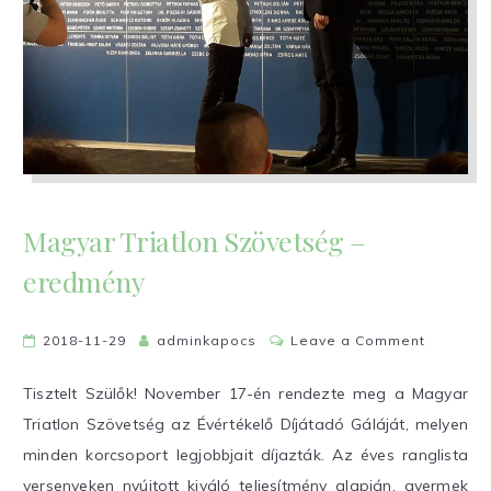
Magyar Triatlon Szövetség –
eredmény
on
2018-11-29
adminkapocs
Leave a Comment
Magyar
Triatlon
Tisztelt Szülők! November 17-én rendezte meg a Magyar
Szövets
Triatlon Szövetség az Évértékelő Díjátadó Gáláját, melyen
–
minden korcsoport legjobbjait díjazták. Az éves ranglista
eredmén
versenyeken nyújtott kiváló teljesítmény alapján, gyermek