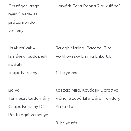
Országos angol
Horváth Tara Panna 7.a: különdíj
nyelvű vers- és
prózamondó
verseny
„Ízek művek –
Balogh Marina, Pákozdi Zita,
Ízművek” budapesti
Vojtikovszky Emma Erika 8.b:
irodalmi
csapatverseny
1. helyezés
Bolyai
Kaszap Mira, Kovácsik Dorottya
Természettudományi
Mária, Szabó Lilla Dóra, Tandory
Csapatverseny Dél-
Anita 6.b:
Pesti régió versenye
9. helyezés