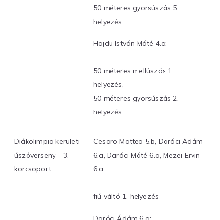
50 méteres gyorsúszás 5.
helyezés
Hajdu István Máté 4.a:
50 méteres mellúszás 1.
helyezés,
50 méteres gyorsúszás 2.
helyezés
Diákolimpia kerületi
Cesaro Matteo 5.b, Daróci Ádám
úszóverseny – 3.
6.a, Daróci Máté 6.a, Mezei Ervin
korcsoport
6.a:
fiú váltó 1. helyezés
Daróci Ádám 6.a: