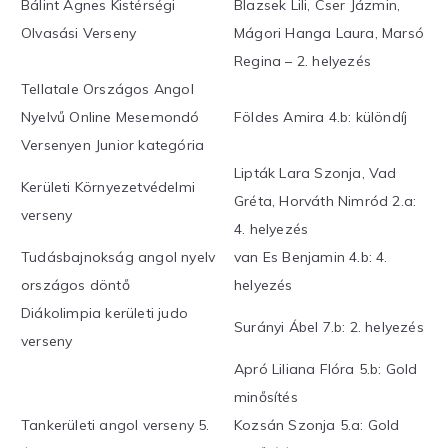
Bálint Ágnes Kistérségi
Blazsek Lili, Cser Jázmin,
Olvasási Verseny
Mágori Hanga Laura, Marsó
Regina – 2. helyezés
Tellatale Országos Angol
Nyelvű Online Mesemondó
Földes Amira 4.b: különdíj
Versenyen Junior kategória
Lipták Lara Szonja, Vad
Kerületi Környezetvédelmi
Gréta, Horváth Nimród 2.a:
verseny
4. helyezés
Tudásbajnokság angol nyelv
van Es Benjamin 4.b: 4.
országos döntő
helyezés
Diákolimpia kerületi judo
Surányi Ábel 7.b: 2. helyezés
verseny
Apró Liliana Flóra 5.b: Gold
minősítés
Tankerületi angol verseny 5.
Kozsán Szonja 5.a: Gold