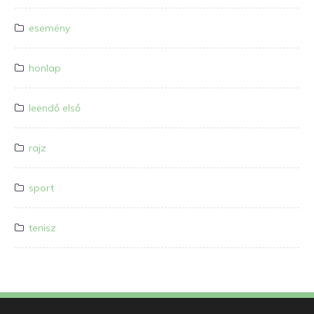
esemény
honlap
leendő első
rajz
sport
tenisz