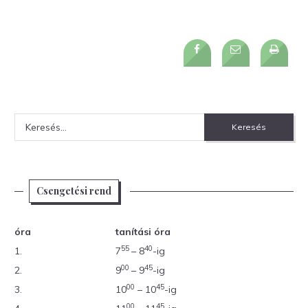
Keresés:
Csengetési rend
óra
tanítási óra
55
40
1.
7
– 8
-ig
00
45
2.
9
– 9
-ig
00
45
3.
10
– 10
-ig
00
45