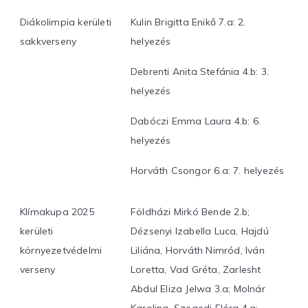
Diákolimpia kerületi
Kulin Brigitta Enikő 7.a: 2.
sakkverseny
helyezés
Debrenti Anita Stefánia 4.b: 3.
helyezés
Dabóczi Emma Laura 4.b: 6.
helyezés
Horváth Csongor 6.a: 7. helyezés
Klímakupa 2025
Földházi Mirkó Bende 2.b;
kerületi
Dézsenyi Izabella Luca, Hajdú
környezetvédelmi
Liliána, Horváth Nimród, Iván
verseny
Loretta, Vad Gréta, Zarlesht
Abdul Eliza Jelwa 3.a; Molnár