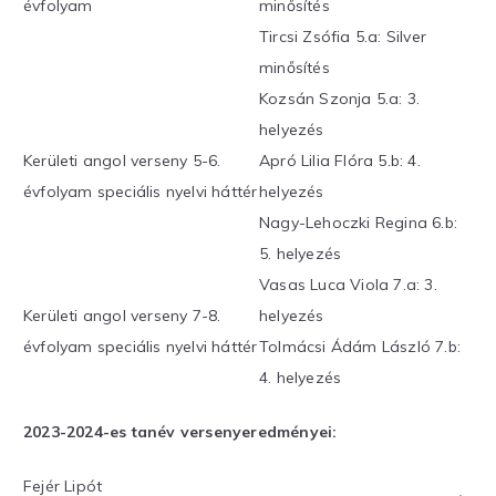
évfolyam
minősítés
Tircsi Zsófia 5.a: Silver
minősítés
Kozsán Szonja 5.a: 3.
helyezés
Kerületi angol verseny 5-6.
Apró Lilia Flóra 5.b: 4.
évfolyam speciális nyelvi háttér
helyezés
Nagy-Lehoczki Regina 6.b:
5. helyezés
Vasas Luca Viola 7.a: 3.
Kerületi angol verseny 7-8.
helyezés
évfolyam speciális nyelvi háttér
Tolmácsi Ádám László 7.b:
4. helyezés
2023-2024-es tanév versenyeredményei:
Fejér Lipót