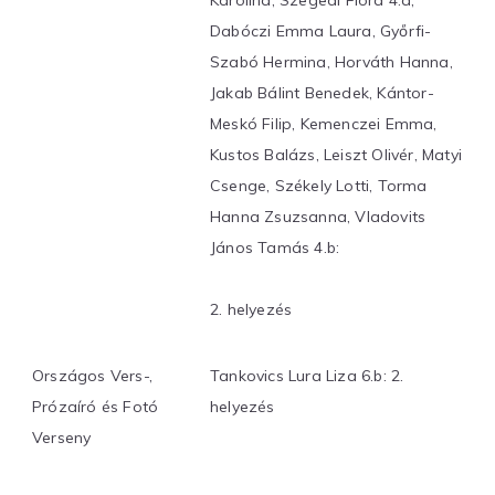
Karolina, Szegedi Flóra 4.a;
Dabóczi Emma Laura, Győrfi-
Szabó Hermina, Horváth Hanna,
Jakab Bálint Benedek, Kántor-
Meskó Filip, Kemenczei Emma,
Kustos Balázs, Leiszt Olivér, Matyi
Csenge, Székely Lotti, Torma
Hanna Zsuzsanna, Vladovits
János Tamás 4.b:
2. helyezés
Országos Vers-,
Tankovics Lura Liza 6.b: 2.
Prózaíró és Fotó
helyezés
Verseny