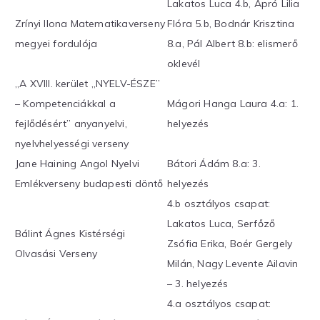
Lakatos Luca 4.b, Apró Lilia
Zrínyi Ilona Matematikaverseny
Flóra 5.b, Bodnár Krisztina
megyei fordulója
8.a, Pál Albert 8.b: elismerő
oklevél
„A XVIII. kerület „NYELV-ÉSZE”
– Kompetenciákkal a
Mágori Hanga Laura 4.a: 1.
fejlődésért” anyanyelvi,
helyezés
nyelvhelyességi verseny
Jane Haining Angol Nyelvi
Bátori Ádám 8.a: 3.
Emlékverseny budapesti döntő
helyezés
4.b osztályos csapat:
Lakatos Luca, Serfőző
Bálint Ágnes Kistérségi
Zsófia Erika, Boér Gergely
Olvasási Verseny
Milán, Nagy Levente Ailavin
– 3. helyezés
4.a osztályos csapat: