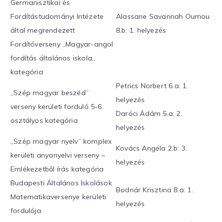
Germanisztikai és
Fordítástudományi Intézete
Alassane Savannah Oumou
által megrendezett
8.b: 1. helyezés
Fordítóverseny „Magyar-angol
fordítás általános iskola„
kategória
Petrics Norbert 6.a: 1.
„Szép magyar beszéd”
helyezés
verseny kerületi forduló 5-6.
Daróci Ádám 5.a: 2.
osztályos kategória
helyezés
„Szép magyar nyelv” komplex
Kovács Angéla 2.b: 3.
kerületi anyanyelvi verseny –
helyezés
Emlékezetből írás kategória
Budapesti Általános Iskolások
Bodnár Krisztina 8.a: 1.
Matematikaversenye kerületi
helyezés
fordulója