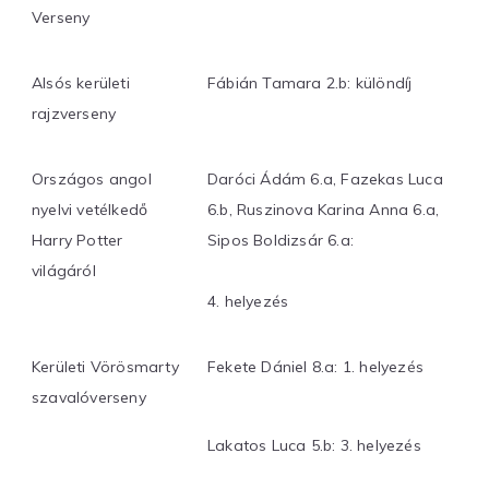
Verseny
Alsós kerületi
Fábián Tamara 2.b: különdíj
rajzverseny
Országos angol
Daróci Ádám 6.a, Fazekas Luca
nyelvi vetélkedő
6.b, Ruszinova Karina Anna 6.a,
Harry Potter
Sipos Boldizsár 6.a:
világáról
4. helyezés
Kerületi Vörösmarty
Fekete Dániel 8.a: 1. helyezés
szavalóverseny
Lakatos Luca 5.b: 3. helyezés