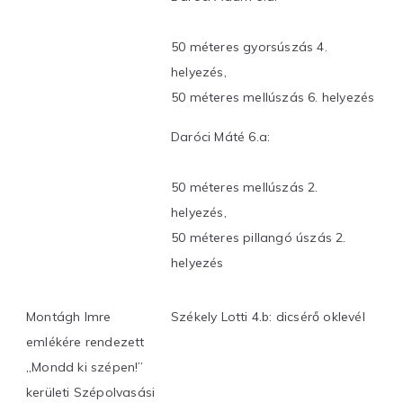
50 méteres gyorsúszás 4.
helyezés,
50 méteres mellúszás 6. helyezés
Daróci Máté 6.a:
50 méteres mellúszás 2.
helyezés,
50 méteres pillangó úszás 2.
helyezés
Montágh Imre
Székely Lotti 4.b: dicsérő oklevél
emlékére rendezett
„Mondd ki szépen!”
kerületi Szépolvasási