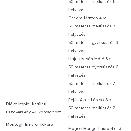
50 méteres mellúszás 6.
helyezés
Cesaro Matteo 4.b:
50 méteres mellúszás 3.
helyezés
50 méteres gyorsúszás 3.
helyezés
Hajdu István Máté 3.a
50 méteres gyorsúszás 6.
helyezés
50 méteres mellúszás 7.
helyezés
Fejős Ákos László 8.a:
Diákolimpia kerületi
50 méteres mellúszás 2.
úszóverseny –4. korcsoport
helyezés
Montágh Imre emlékére
Mágori Hanga Laura 4.a: 3.