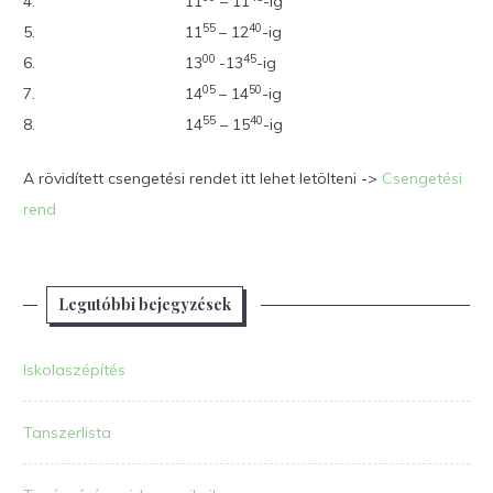
4.
11
– 11
-ig
55
40
5.
11
– 12
-ig
00
45
6.
13
-13
-ig
05
50
7.
14
– 14
-ig
55
40
8.
14
– 15
-ig
A rövidített csengetési rendet itt lehet letölteni ->
Csengetési
rend
Legutóbbi bejegyzések
Iskolaszépítés
Tanszerlista