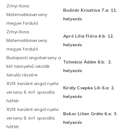
Zrínyi Ilona
Bodnár Krisztina 7.a: 11.
Matematikaverseny
helyezés
megyei forduló
Zrínyi Ilona
Apró Lilia Flóra 4.b: 12.
Matematikaverseny
helyezés
megyei forduló
Budapesti angolverseny a
Tolmácsi Ádám 6.b: 2.
két tannyelvű iskolák
helyezés
tanulói részére
XVIII. kerületi angol nyelvi
Király Csepke Lili 6.a: 2.
verseny 6. évf. speciális
helyezés
háttér
XVIII. kerületi angol nyelvi
Bokor Lilien Gréta 6.a: 3.
verseny 6. évf. speciális
helyezés
háttér