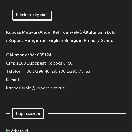
Elérhetőségeink
Kapocs Magyar-Angol Két Tannyelvű Általános Iskola
/ Kapocs Hungarian-English Bilingual Primary School
OM azonosító:
035124
Cím:
1188 Budapest, Kapocs u. 56.
Telefon:
+36 1/295-46-29, +36 1/290-73-53
E-mail:
kapocsiskola@kapocsiskola.hu
Impresszum
Itt
érhető el.