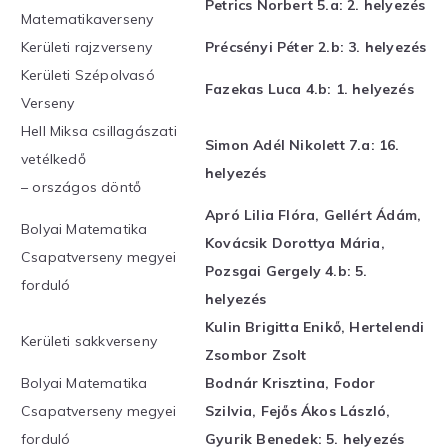
Petrics Norbert 5.a: 2. helyezés
Matematikaverseny
Kerületi rajzverseny
Précsényi Péter 2.b: 3. helyezés
Kerületi Szépolvasó
Fazekas Luca 4.b: 1. helyezés
Verseny
Hell Miksa csillagászati
Simon Adél Nikolett 7.a: 16.
vetélkedő
helyezés
– országos döntő
Apró Lilia Flóra, Gellért Ádám,
Bolyai Matematika
Kovácsik Dorottya Mária,
Csapatverseny megyei
Pozsgai Gergely 4.b: 5.
forduló
helyezés
Kulin Brigitta Enikő, Hertelendi
Kerületi sakkverseny
Zsombor Zsolt
Bolyai Matematika
Bodnár Krisztina, Fodor
Csapatverseny megyei
Szilvia, Fejős Ákos László,
forduló
Gyurik Benedek: 5. helyezés