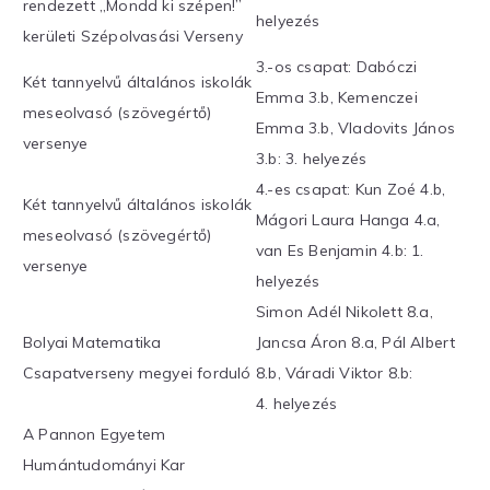
rendezett „Mondd ki szépen!”
helyezés
kerületi Szépolvasási Verseny
3.-os csapat: Dabóczi
Két tannyelvű általános iskolák
Emma 3.b, Kemenczei
meseolvasó (szövegértő)
Emma 3.b, Vladovits János
versenye
3.b: 3. helyezés
4.-es csapat: Kun Zoé 4.b,
Két tannyelvű általános iskolák
Mágori Laura Hanga 4.a,
meseolvasó (szövegértő)
van Es Benjamin 4.b: 1.
versenye
helyezés
Simon Adél Nikolett 8.a,
Bolyai Matematika
Jancsa Áron 8.a, Pál Albert
Csapatverseny megyei forduló
8.b, Váradi Viktor 8.b:
4. helyezés
A Pannon Egyetem
Humántudományi Kar