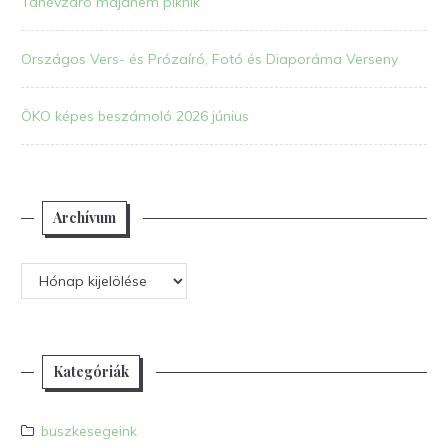
Tanévzáró majdnem piknik
Országos Vers- és Prózaíró, Fotó és Diaporáma Verseny
ÖKO képes beszámoló 2026 június
Archívum
Archívum
Kategóriák
buszkesegeink