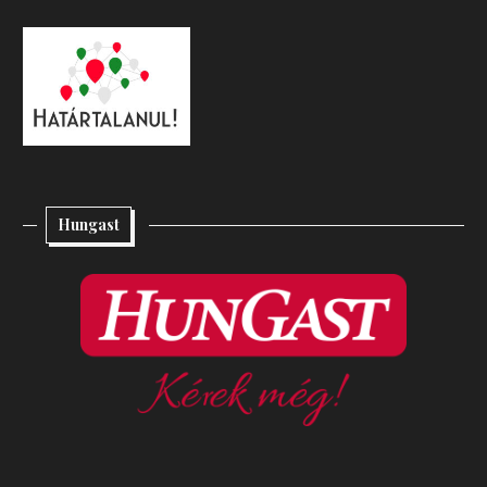
Hungast