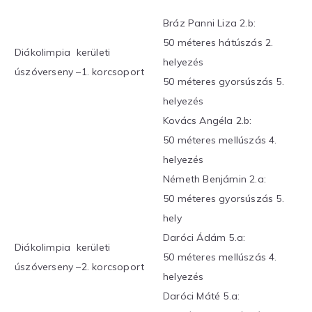
Bráz Panni Liza 2.b:
50 méteres hátúszás 2.
Diákolimpia kerületi
helyezés
úszóverseny –1. korcsoport
50 méteres gyorsúszás 5.
helyezés
Kovács Angéla 2.b:
50 méteres mellúszás 4.
helyezés
Németh Benjámin 2.a:
50 méteres gyorsúszás 5.
hely
Daróci Ádám 5.a:
Diákolimpia kerületi
50 méteres mellúszás 4.
úszóverseny –2. korcsoport
helyezés
Daróci Máté 5.a: