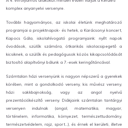
A 4. évfolyamos diákokat minden évben várjuk a Kerületi
komplex anyanyelvi versenyre.
További hagyományos, az iskolai életünk meghatározó
programjai a projektnapok- és hetek, a Karácsonyi koncert,
Kapocs Gála, iskolahívogató programjaink: nyílt napok
óvodások, szülők számára, ötkarikás iskolacsipegető a
kicsiknek, a szülők és pedagógusok közös kikapcsolódását
biztosító alapítványi bálunk a 7.-esek keringőtáncával.
Számtalan házi versenyünk is nagyon népszerű a gyerekek
körében, mint a gondolkodó verseny, kis művész verseny,
házi sakkbajnokság, vagy az angol nyelvű
prezentációkészítő verseny. Diákjaink számtalan tantárgyi
versenyen indulnak (angol, matematika, magyar,
történelem, informatika, környezet, természettudomány,
természetvédelem, rajz, sport…), és érnek el kerületi, illetve