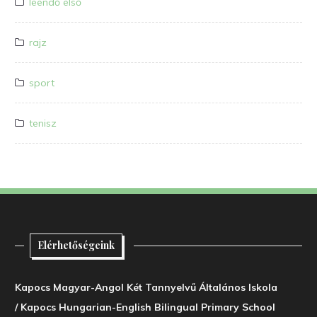
leendő első
rajz
sport
tenisz
Elérhetőségeink
Kapocs Magyar-Angol Két Tannyelvű Általános Iskola
/ Kapocs Hungarian-English Bilingual Primary School