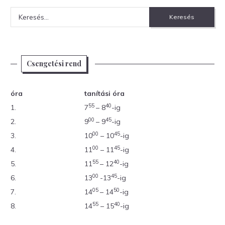
Keresés:
Csengetési rend
óra
tanítási óra
55
40
1.
7
– 8
-ig
00
45
2.
9
– 9
-ig
00
45
3.
10
– 10
-ig
00
45
4.
11
– 11
-ig
55
40
5.
11
– 12
-ig
00
45
6.
13
-13
-ig
05
50
7.
14
– 14
-ig
55
40
8.
14
– 15
-ig