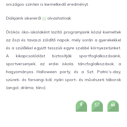
országos szinten is kiemelkedő eredményt.
Diákjaink sikereiről
itt
olvashatnak.
Örökös öko-iskolaként lazító programjaink közül kiemeltek
az őszi és tavaszi zöldítő napok, mely során a gyerekekkel
és a szülőkkel együtt tesszük egyre szebbé környezetünket.
A kikapcsolódást biztosítják sportfoglalkozásaink,
sportversenyek, az erdei iskola, táncfoglalkozások, a
hagyományos Halloween party, és a Szt. Patric’s-day,
szüreti- és farsangi bál, nyári sport- és művészeti táborok
(angol, dráma, tánc).