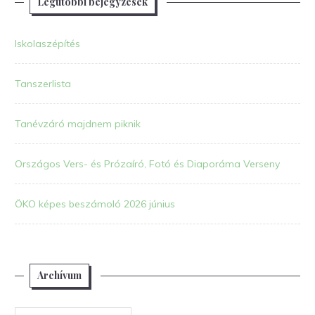
Legutóbbi bejegyzések
Iskolaszépítés
Tanszerlista
Tanévzáró majdnem piknik
Országos Vers- és Prózaíró, Fotó és Diaporáma Verseny
ÖKO képes beszámoló 2026 június
Archívum