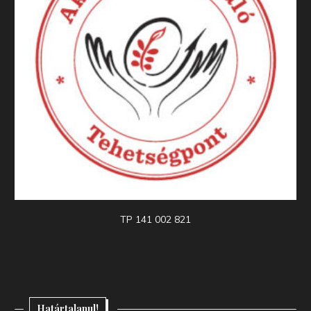
TP 141 002 821
Határtalanul!