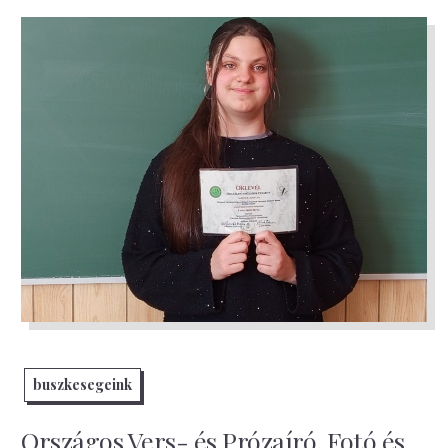
buszkesegeink
Országos Vers- és Prózaíró, Fotó és