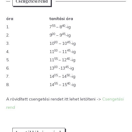
Csengetési rend
óra
tanítási óra
55
40
1.
7
– 8
-ig
00
45
2.
9
– 9
-ig
00
45
3.
10
– 10
-ig
00
45
4.
11
– 11
-ig
55
40
5.
11
– 12
-ig
00
45
6.
13
-13
-ig
05
50
7.
14
– 14
-ig
55
40
8.
14
– 15
-ig
A rövidített csengetési rendet itt lehet letölteni ->
Csengetési
rend