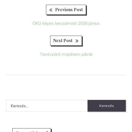
Previous
Bejegyzés
Previous Post
post:
navigáció
ÖKO képes beszámoló 2026 június
Next
Next Post
post:
Tanévzáró majdnem piknik
Keresés: