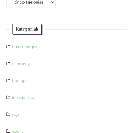
Archívum
Kategóriák
buszkesegeink
esemény
honlap
leendő első
rajz
sport