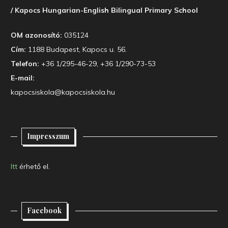
/ Kapocs Hungarian-English Bilingual Primary School
OM azonosító:
035124
Cím:
1188 Budapest, Kapocs u. 56.
Telefon:
+36 1/295-46-29, +36 1/290-73-53
E-mail:
kapocsiskola@kapocsiskola.hu
Impresszum
Itt
érhető el.
Facebook