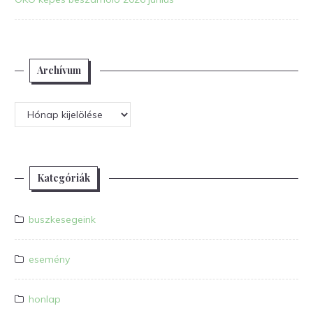
Archívum
Archívum
Kategóriák
buszkesegeink
esemény
honlap