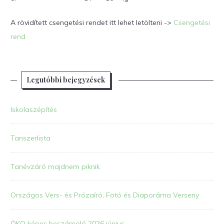
A rövidített csengetési rendet itt lehet letölteni ->
Csengetési
rend
Legutóbbi bejegyzések
Iskolaszépítés
Tanszerlista
Tanévzáró majdnem piknik
Országos Vers- és Prózaíró, Fotó és Diaporáma Verseny
ÖKO képes beszámoló 2026 június