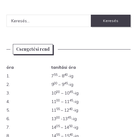
Keresés:
Csengetési rend
óra
tanítási óra
55
40
1.
7
– 8
-ig
00
45
2.
9
– 9
-ig
00
45
3.
10
– 10
-ig
00
45
4.
11
– 11
-ig
55
40
5.
11
– 12
-ig
00
45
6.
13
-13
-ig
05
50
7.
14
– 14
-ig
55
40
8.
14
– 15
-ig