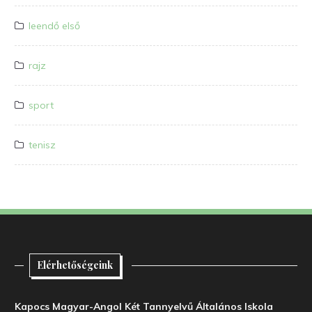
leendő első
rajz
sport
tenisz
Elérhetőségeink
Kapocs Magyar-Angol Két Tannyelvű Általános Iskola