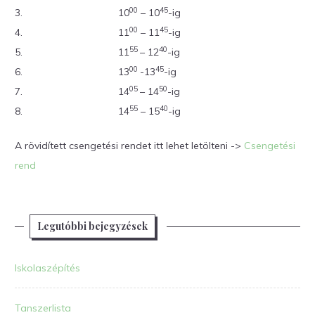
00
45
3.
10
– 10
-ig
00
45
4.
11
– 11
-ig
55
40
5.
11
– 12
-ig
00
45
6.
13
-13
-ig
05
50
7.
14
– 14
-ig
55
40
8.
14
– 15
-ig
A rövidített csengetési rendet itt lehet letölteni ->
Csengetési
rend
Legutóbbi bejegyzések
Iskolaszépítés
Tanszerlista