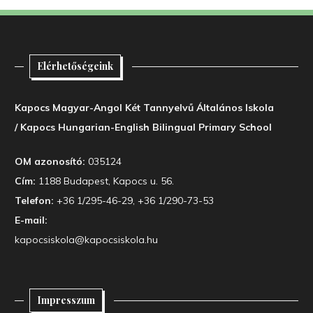
Elérhetőségeink
Kapocs Magyar-Angol Két Tannyelvű Általános Iskola
/ Kapocs Hungarian-English Bilingual Primary School
OM azonosító:
035124
Cím:
1188 Budapest, Kapocs u. 56.
Telefon:
+36 1/295-46-29, +36 1/290-73-53
E-mail:
kapocsiskola@kapocsiskola.hu
Impresszum