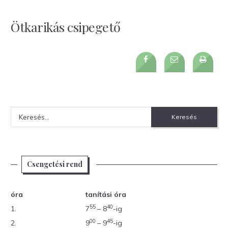
Ötkarikás csipegető
Keresés:
Csengetési rend
óra
tanítási óra
55
40
1.
7
– 8
-ig
00
45
2.
9
– 9
-ig