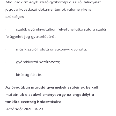
Ahol csak az egyik szülő gyakorolja a szülői felügyeleti
jogot a következő dokumentumok valamelyike is
szükséges:
· szülők gyámhivatalban felvett nyilatkozata a szülői
felügyeleti jog gyakorlásáról;
· másik szülő halotti anyakönyvi kivonata;
· gyámhivatal határozata;
· bíróság ítélete.
Az óvodában maradó gyermekek szüleinek be kell
mutatniuk a szakvéleményt vagy az engedélyt a
tankötelezettség halasztására.
Határidő: 2026.04.23