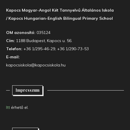
Kapocs Magyar-Angol Két Tannyelvű Általános Iskola
/ Kapocs Hungarian-English Bilingual Primary School
OM azonosító:
035124
Cím:
1188 Budapest, Kapocs u. 56.
Telefon:
+36 1/295-46-29, +36 1/290-73-53
E-mail:
kapocsiskola@kapocsiskola.hu
Impresszum
Itt
érhető el.