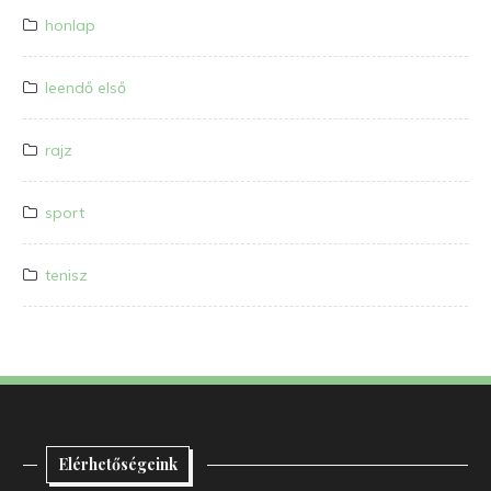
honlap
leendő első
rajz
sport
tenisz
Elérhetőségeink