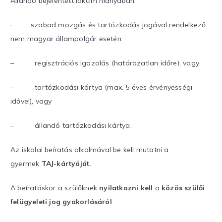
Állandó bejelentett lakcím hiányában:
· szabad mozgás és tartózkodás jogával rendelkező
nem magyar állampolgár esetén:
– regisztrációs igazolás (határozatlan időre), vagy
– tartózkodási kártya (max. 5 éves érvényességi
idővel), vagy
– állandó tartózkodási kártya.
Az iskolai beíratás alkalmával be kell mutatni a
gyermek
TAJ-kártyáját.
A beíratáskor a szülőknek
nyilatkozni kell
a
közös szülői
felügyeleti jog gyakorlásáról
.