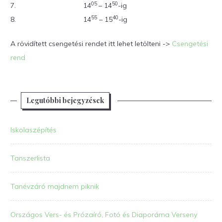
05
50
7.
14
– 14
-ig
55
40
8.
14
– 15
-ig
A rövidített csengetési rendet itt lehet letölteni ->
Csengetési
rend
Legutóbbi bejegyzések
Iskolaszépítés
Tanszerlista
Tanévzáró majdnem piknik
Országos Vers- és Prózaíró, Fotó és Diaporáma Verseny