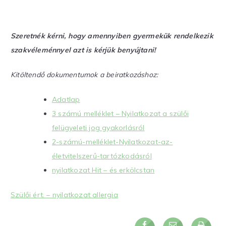
Szeretnék kérni, hogy amennyiben gyermekük rendelkezik
szakvéleménnyel azt is kérjük benyújtani!
Kitöltendő dokumentumok a beiratkozáshoz:
Adatlap
3 számú melléklet – Nyilatkozat a szülői
felügyeleti jog gyakorlásról
2-számú-melléklet-Nyilatkozat-az-
életvitelszerű-tartózkodásról
nyilatkozat Hit – és erkölcstan
Szülői ért. – nyilatkozat allergia