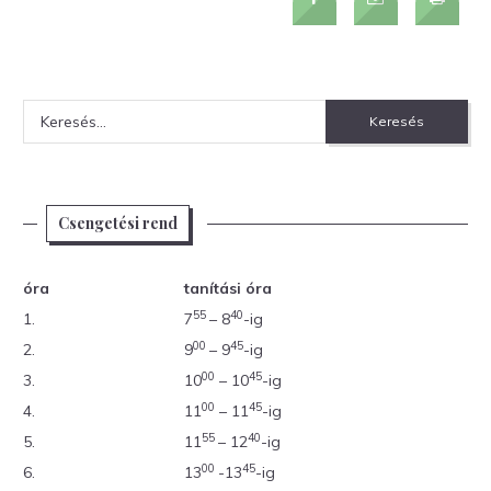
Keresés:
Csengetési rend
óra
tanítási óra
55
40
1.
7
– 8
-ig
00
45
2.
9
– 9
-ig
00
45
3.
10
– 10
-ig
00
45
4.
11
– 11
-ig
55
40
5.
11
– 12
-ig
00
45
6.
13
-13
-ig