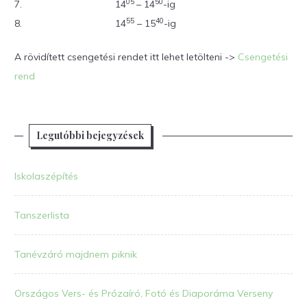
05
50
7.
14
– 14
-ig
55
40
8.
14
– 15
-ig
A rövidített csengetési rendet itt lehet letölteni ->
Csengetési
rend
Legutóbbi bejegyzések
Iskolaszépítés
Tanszerlista
Tanévzáró majdnem piknik
Országos Vers- és Prózaíró, Fotó és Diaporáma Verseny