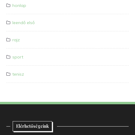
honlap
leendő első
rajz
sport
tenisz
Elérhetőségeink