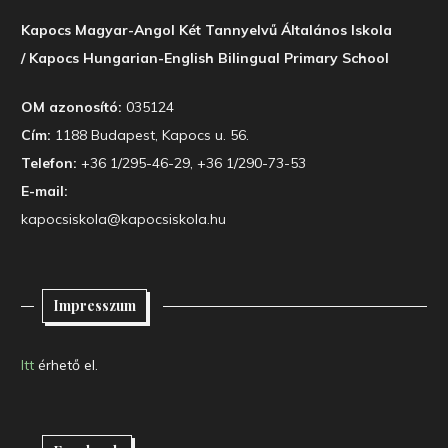
Kapocs Magyar-Angol Két Tannyelvű Általános Iskola
/ Kapocs Hungarian-English Bilingual Primary School
OM azonosító:
035124
Cím:
1188 Budapest, Kapocs u. 56.
Telefon:
+36 1/295-46-29, +36 1/290-73-53
E-mail:
kapocsiskola@kapocsiskola.hu
Impresszum
Itt
érhető el.