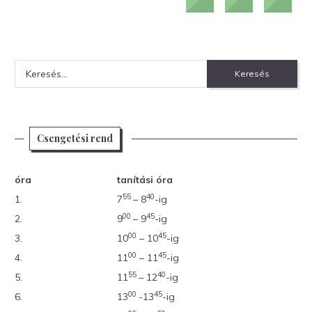
Keresés:
Csengetési rend
óra
tanítási óra
55
40
1.
7
– 8
-ig
00
45
2.
9
– 9
-ig
00
45
3.
10
– 10
-ig
00
45
4.
11
– 11
-ig
55
40
5.
11
– 12
-ig
00
45
6.
13
-13
-ig