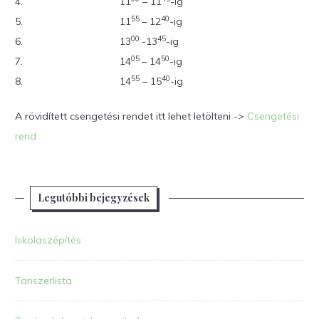
4.
11
– 11
-ig
55
40
5.
11
– 12
-ig
00
45
6.
13
-13
-ig
05
50
7.
14
– 14
-ig
55
40
8.
14
– 15
-ig
A rövidített csengetési rendet itt lehet letölteni ->
Csengetési
rend
Legutóbbi bejegyzések
Iskolaszépítés
Tanszerlista