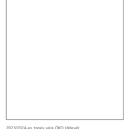
2023/2024-es tanév végi ÖKO Hírlevél: