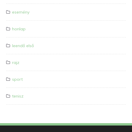
esemény
honlap
leendő első
rajz
sport
tenisz