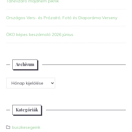
Tanévzáró majdnem piknik
Országos Vers- és Prózaíró, Fotó és Diaporáma Verseny
ÖKO képes beszámoló 2026 június
Archívum
Archívum
Kategóriák
buszkesegeink