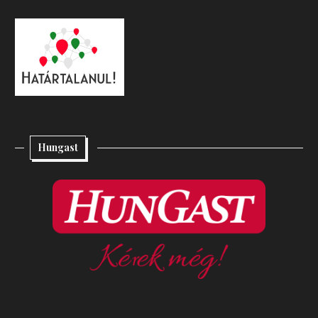
Hungast