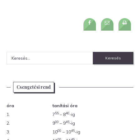
Keresés:
Csengetési rend
óra
tanítási óra
55
40
1.
7
– 8
-ig
00
45
2.
9
– 9
-ig
00
45
3.
10
– 10
-ig
00
45