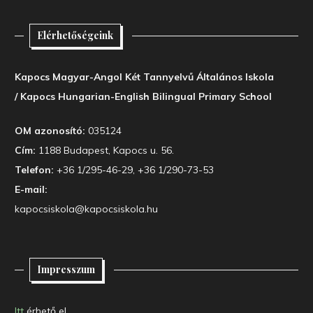
Elérhetőségeink
Kapocs Magyar-Angol Két Tannyelvű Általános Iskola
/ Kapocs Hungarian-English Bilingual Primary School
OM azonosító:
035124
Cím:
1188 Budapest, Kapocs u. 56.
Telefon:
+36 1/295-46-29, +36 1/290-73-53
E-mail:
kapocsiskola@kapocsiskola.hu
Impresszum
Itt
érhető el.