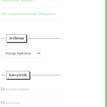
Diaporáma Verseny
ÖKO képes beszámoló 2026 június
Archívum
Archívum
Kategóriák
buszkesegeink
esemény