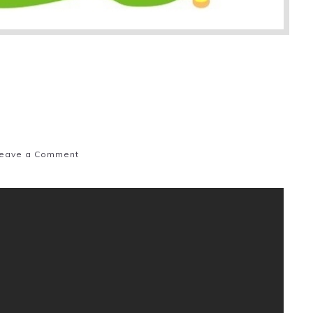
on
eave a Comment
Bemutatkozó
videó