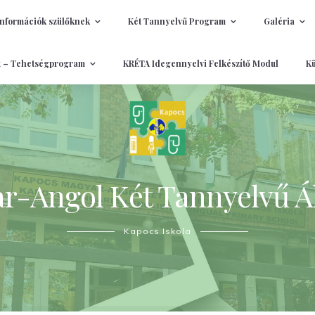
Információk szülőknek
Két Tannyelvű Program
Galéria
t – Tehetségprogram
KRÉTA Idegennyelvi Felkészítő Modul
Kü
-Angol Két Tannyelvű Ál
Kapocs Iskola