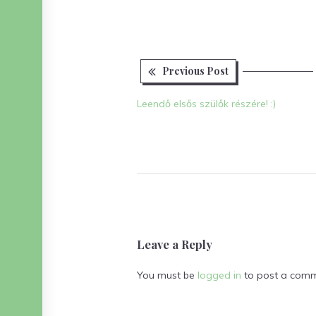
Previous
Bejegyzés
Previous Post
post:
navigáció
Leendő elsős szülők részére! :)
Leave a Reply
You must be
logged in
to post a comm