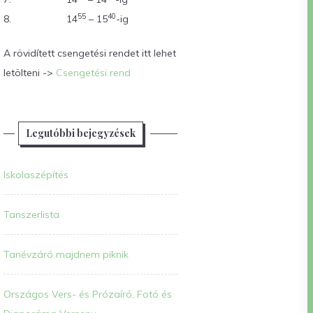
55
40
8.
14
– 15
-ig
A rövidített csengetési rendet itt lehet
letölteni ->
Csengetési rend
Legutóbbi bejegyzések
Iskolaszépítés
Tanszerlista
Tanévzáró majdnem piknik
Országos Vers- és Prózaíró, Fotó és