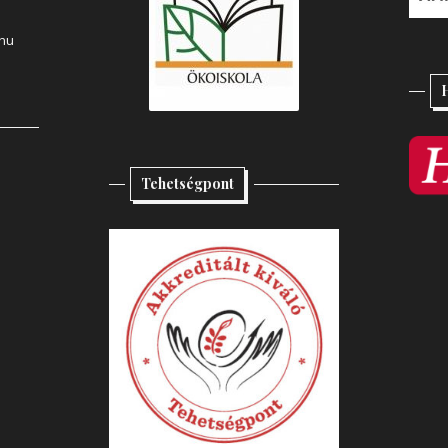
hu
Tehetségpont