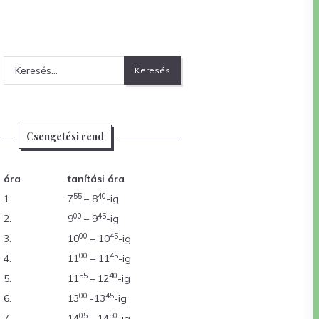
Keresés:
Csengetési rend
óra
tanítási óra
55
40
1.
7
– 8
-ig
00
45
2.
9
– 9
-ig
00
45
3.
10
– 10
-ig
00
45
4.
11
– 11
-ig
55
40
5.
11
– 12
-ig
00
45
6.
13
-13
-ig
05
50
7.
14
– 14
-ig