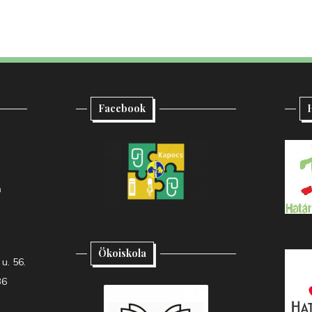
Facebook
H
h
Ökoiskola
u. 56.
36