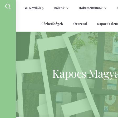
Kezdőlap
Rólunk
Dokumentumok
Skip
Elérhetőségek
Órarend
KapocsTalen
to
content
Kapocs Magyar