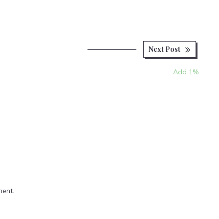
Next
Next Post
post:
Adó 1%
ent.