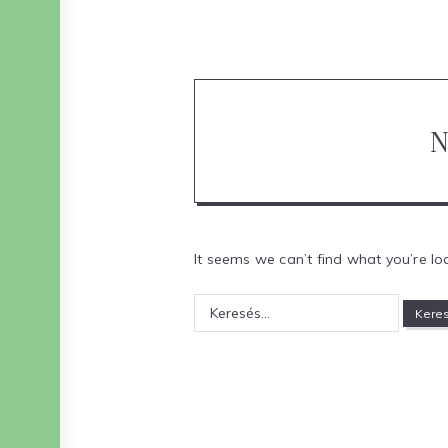
N
It seems we can’t find what you’re lo
Keresés: