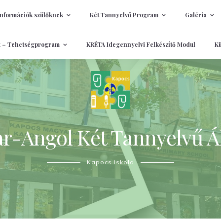
Információk szülőknek
Két Tannyelvű Program
Galéria
t – Tehetségprogram
KRÉTA Idegennyelvi Felkészítő Modul
Kü
-Angol Két Tannyelvű Ál
Kapocs Iskola