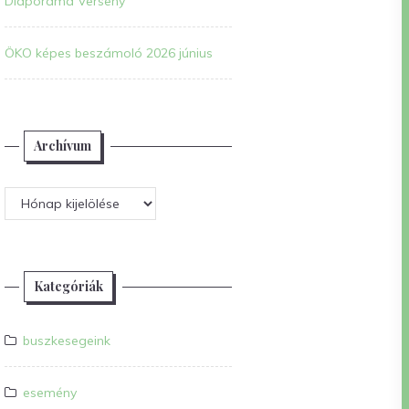
Diaporáma Verseny
ÖKO képes beszámoló 2026 június
Archívum
Archívum
Kategóriák
buszkesegeink
esemény