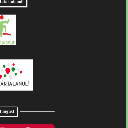
atártalanul!
Hungast