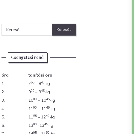
Keresés:
Csengetési rend
óra
tanítási óra
55
40
1.
7
– 8
-ig
00
45
2.
9
– 9
-ig
00
45
3.
10
– 10
-ig
00
45
4.
11
– 11
-ig
55
40
5.
11
– 12
-ig
00
45
6.
13
-13
-ig
05
50
7.
14
– 14
-ig