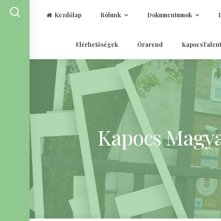
Kezdőlap
Rólunk
Dokumentumok
Skip
Elérhetőségek
Órarend
KapocsTalen
to
content
Kapocs Magyar