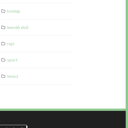
honlap
leendő első
rajz
sport
tenisz