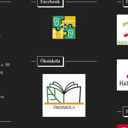
Facebook
H
h
Ökoiskola
u. 56.
36
hu