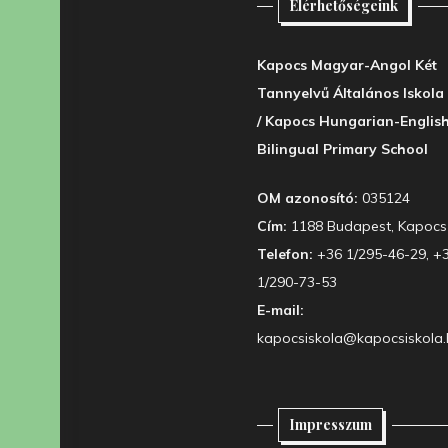
Elérhetőségeink
Kapocs Magyar-Angol Két
Tannyelvű Általános Iskola
/ Kapocs Hungarian-Englis
Bilingual Primary School
OM azonosító:
035124
Cím:
1188 Budapest, Kapocs 
Telefon:
+36 1/295-46-29, +
1/290-73-53
E-mail:
kapocsiskola@kapocsiskola.
Impresszum