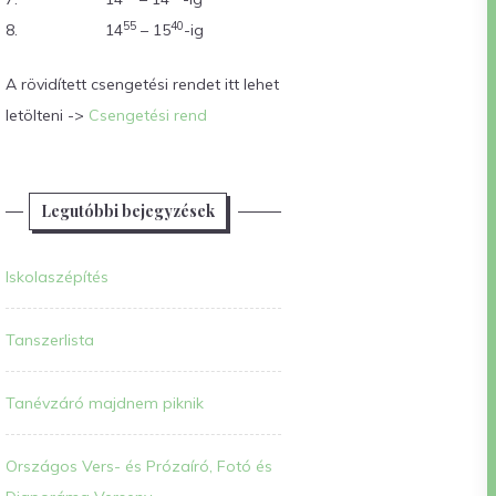
55
40
8.
14
– 15
-ig
A rövidített csengetési rendet itt lehet
letölteni ->
Csengetési rend
Legutóbbi bejegyzések
Iskolaszépítés
Tanszerlista
Tanévzáró majdnem piknik
Országos Vers- és Prózaíró, Fotó és