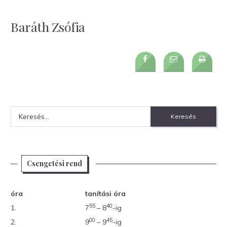
Baráth Zsófia
Keresés:
Csengetési rend
óra
tanítási óra
55
40
1.
7
– 8
-ig
00
45
2.
9
– 9
-ig