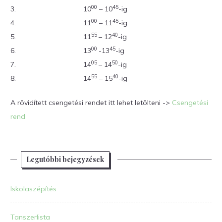
00
45
3.
10
– 10
-ig
00
45
4.
11
– 11
-ig
55
40
5.
11
– 12
-ig
00
45
6.
13
-13
-ig
05
50
7.
14
– 14
-ig
55
40
8.
14
– 15
-ig
A rövidített csengetési rendet itt lehet letölteni ->
Csengetési
rend
Legutóbbi bejegyzések
Iskolaszépítés
Tanszerlista