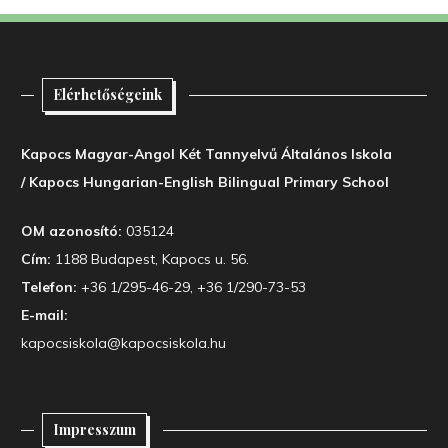
Elérhetőségeink
Kapocs Magyar-Angol Két Tannyelvű Általános Iskola
/ Kapocs Hungarian-English Bilingual Primary School
OM azonosító:
035124
Cím:
1188 Budapest, Kapocs u. 56.
Telefon:
+36 1/295-46-29, +36 1/290-73-53
E-mail:
kapocsiskola@kapocsiskola.hu
Impresszum