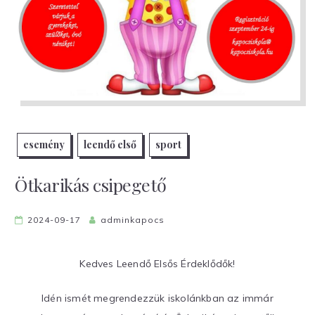
esemény
leendő első
sport
Ötkarikás csipegető
2024-09-17
adminkapocs
Kedves Leendő Elsős Érdeklődők!
Idén ismét megrendezzük iskolánkban az immár