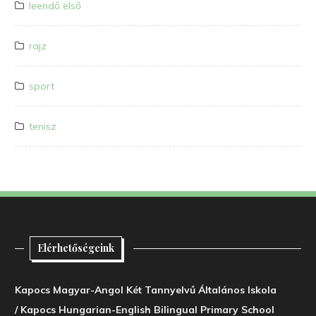
leendő első
rajz
sport
tenisz
Elérhetőségeink
Kapocs Magyar-Angol Két Tannyelvű Általános Iskola
/ Kapocs Hungarian-English Bilingual Primary School