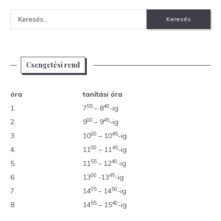
Keresés:
Csengetési rend
óra
tanítási óra
55
40
1.
7
– 8
-ig
00
45
2.
9
– 9
-ig
00
45
3.
10
– 10
-ig
00
45
4.
11
– 11
-ig
55
40
5.
11
– 12
-ig
00
45
6.
13
-13
-ig
05
50
7.
14
– 14
-ig
55
40
8.
14
– 15
-ig