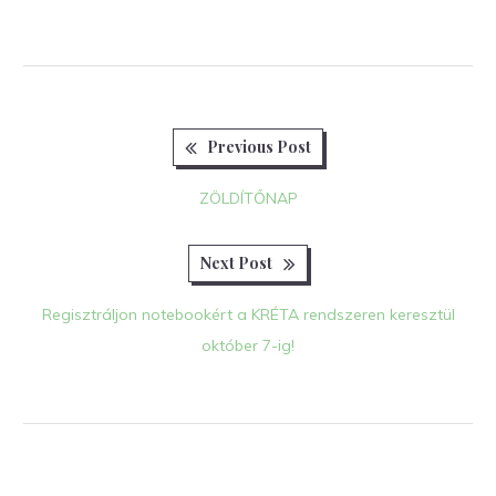
Previous
Bejegyzés
Previous Post
post:
navigáció
ZÖLDÍTŐNAP
Next
Next Post
post:
Regisztráljon notebookért a KRÉTA rendszeren keresztül
október 7-ig!