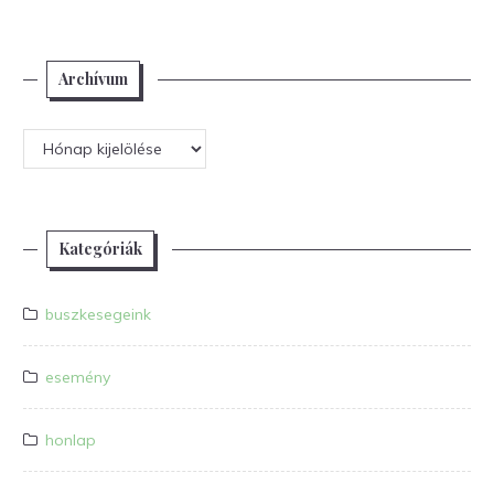
Archívum
Archívum
Kategóriák
buszkesegeink
esemény
honlap