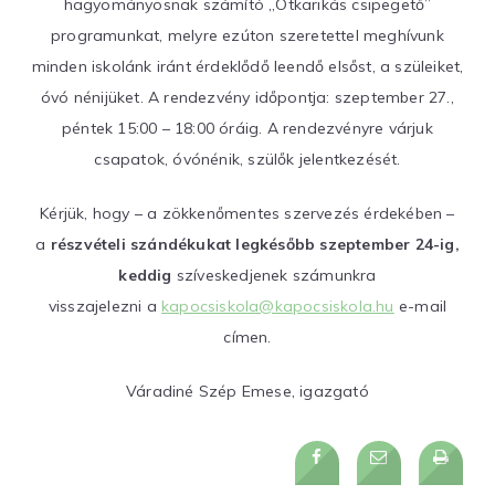
hagyományosnak számító „Ötkarikás csipegető”
programunkat, melyre ezúton szeretettel meghívunk
minden iskolánk iránt érdeklődő leendő elsőst, a szüleiket,
óvó nénijüket. A rendezvény időpontja: szeptember 27.,
péntek 15:00 – 18:00 óráig. A rendezvényre várjuk
csapatok, óvónénik, szülők jelentkezését.
Kérjük, hogy – a zökkenőmentes szervezés érdekében –
a
részvételi szándékukat legkésőbb szeptember 24-ig,
keddig
szíveskedjenek számunkra
visszajelezni a
kapocsiskola@kapocsiskola.hu
e-mail
címen.
Váradiné Szép Emese, igazgató