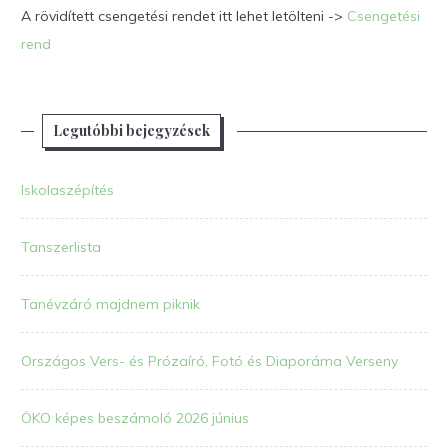
A rövidített csengetési rendet itt lehet letölteni ->
Csengetési
rend
Legutóbbi bejegyzések
Iskolaszépítés
Tanszerlista
Tanévzáró majdnem piknik
Országos Vers- és Prózaíró, Fotó és Diaporáma Verseny
ÖKO képes beszámoló 2026 június