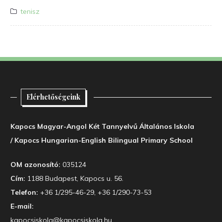
tenisz
Elérhetőségeink
Kapocs Magyar-Angol Két Tannyelvű Általános Iskola
/ Kapocs Hungarian-English Bilingual Primary School
OM azonosító:
035124
Cím:
1188 Budapest, Kapocs u. 56.
Telefon:
+36 1/295-46-29, +36 1/290-73-53
E-mail:
kapocsiskola@kapocsiskola.hu