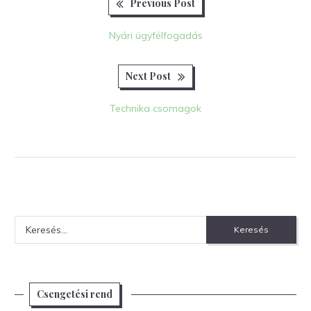
Previous
Bejegyzés
Previous Post
post:
navigáció
Nyári ügyfélfogadás
Next
Next Post
post:
Technika csomagok
Keresés:
Csengetési rend