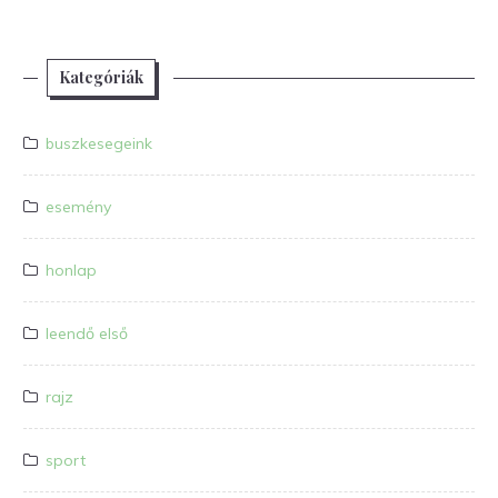
Kategóriák
buszkesegeink
esemény
honlap
leendő első
rajz
sport