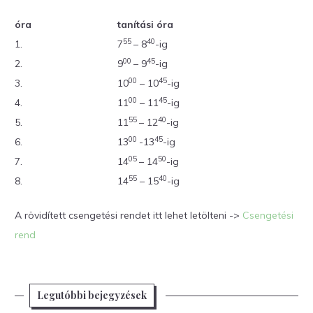
óra
tanítási óra
55
40
1.
7
– 8
-ig
00
45
2.
9
– 9
-ig
00
45
3.
10
– 10
-ig
00
45
4.
11
– 11
-ig
55
40
5.
11
– 12
-ig
00
45
6.
13
-13
-ig
05
50
7.
14
– 14
-ig
55
40
8.
14
– 15
-ig
A rövidített csengetési rendet itt lehet letölteni ->
Csengetési
rend
Legutóbbi bejegyzések