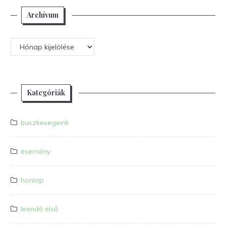
Archívum
Archívum
Kategóriák
buszkesegeink
esemény
honlap
leendő első