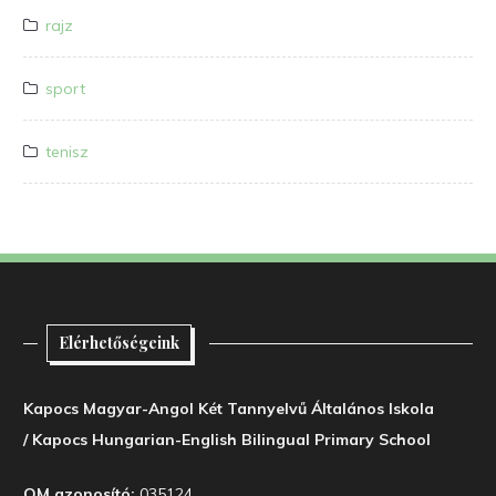
rajz
sport
tenisz
Elérhetőségeink
Kapocs Magyar-Angol Két Tannyelvű Általános Iskola
/ Kapocs Hungarian-English Bilingual Primary School
OM azonosító:
035124