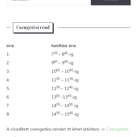
Csengetési rend
óra
tanítási óra
55
40
1.
7
– 8
-ig
00
45
2.
9
– 9
-ig
00
45
3.
10
– 10
-ig
00
45
4.
11
– 11
-ig
55
40
5.
11
– 12
-ig
00
45
6.
13
-13
-ig
05
50
7.
14
– 14
-ig
55
40
8.
14
– 15
-ig
A rövidített csengetési rendet itt lehet letölteni ->
Csengetési