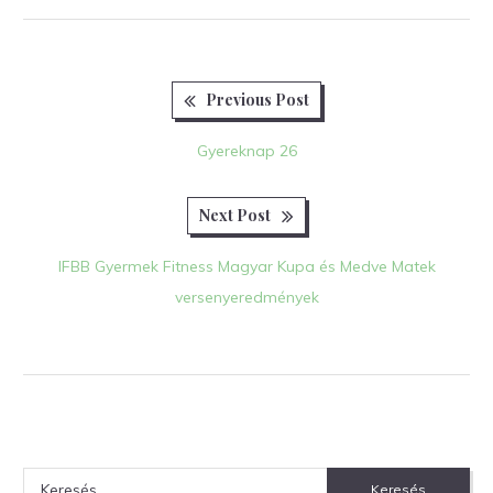
Previous
Bejegyzés
Previous Post
post:
navigáció
Gyereknap 26
Next
Next Post
post:
IFBB Gyermek Fitness Magyar Kupa és Medve Matek
versenyeredmények
Keresés: