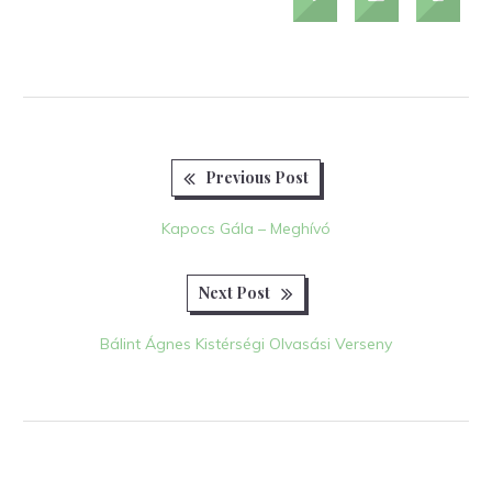
Previous
Bejegyzés
Previous Post
post:
navigáció
Kapocs Gála – Meghívó
Next
Next Post
post:
Bálint Ágnes Kistérségi Olvasási Verseny