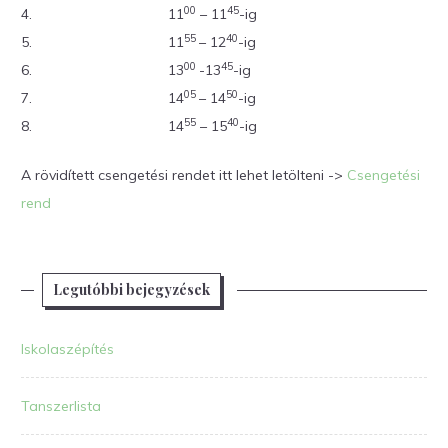
00
45
4.
11
– 11
-ig
55
40
5.
11
– 12
-ig
00
45
6.
13
-13
-ig
05
50
7.
14
– 14
-ig
55
40
8.
14
– 15
-ig
A rövidített csengetési rendet itt lehet letölteni ->
Csengetési
rend
Legutóbbi bejegyzések
Iskolaszépítés
Tanszerlista