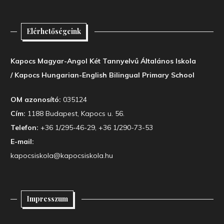
Elérhetőségeink
Kapocs Magyar-Angol Két Tannyelvű Általános Iskola
/ Kapocs Hungarian-English Bilingual Primary School
OM azonosító:
035124
Cím:
1188 Budapest, Kapocs u. 56.
Telefon:
+36 1/295-46-29, +36 1/290-73-53
E-mail:
kapocsiskola@kapocsiskola.hu
Impresszum