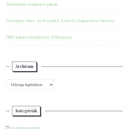
Tanévzáró majdnem piknik
Országos Vers- és Prózaíró, Fotó és Diaporáma Verseny
ÖKO képes beszámoló 2026 június
Archívum
Archívum
Kategóriák
buszkesegeink