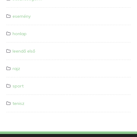
esemény
honlap
leendő első
rajz
sport
tenisz