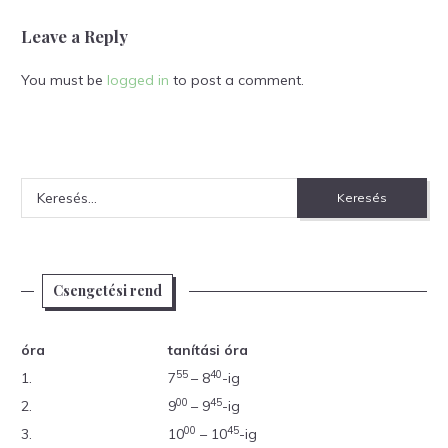
Leave a Reply
You must be
logged in
to post a comment.
Keresés:
Csengetési rend
óra
tanítási óra
55
40
1.
7
– 8
-ig
00
45
2.
9
– 9
-ig
00
45
3.
10
– 10
-ig