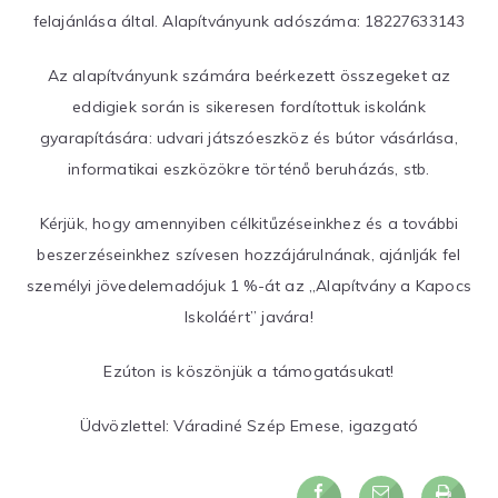
felajánlása által. Alapítványunk adószáma: 18227633143
Az alapítványunk számára beérkezett összegeket az
eddigiek során is sikeresen fordítottuk iskolánk
gyarapítására: udvari játszóeszköz és bútor vásárlása,
informatikai eszközökre történő beruházás, stb.
Kérjük, hogy amennyiben célkitűzéseinkhez és a további
beszerzéseinkhez szívesen hozzájárulnának, ajánlják fel
személyi jövedelemadójuk 1 %-át az „Alapítvány a Kapocs
Iskoláért” javára!
Ezúton is köszönjük a támogatásukat!
Üdvözlettel: Váradiné Szép Emese, igazgató