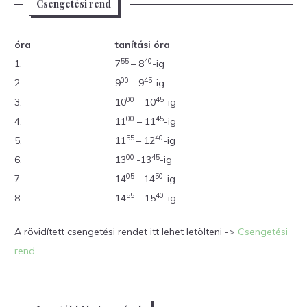
Csengetési rend
óra
tanítási óra
55
40
1.
7
– 8
-ig
00
45
2.
9
– 9
-ig
00
45
3.
10
– 10
-ig
00
45
4.
11
– 11
-ig
55
40
5.
11
– 12
-ig
00
45
6.
13
-13
-ig
05
50
7.
14
– 14
-ig
55
40
8.
14
– 15
-ig
A rövidített csengetési rendet itt lehet letölteni ->
Csengetési
rend