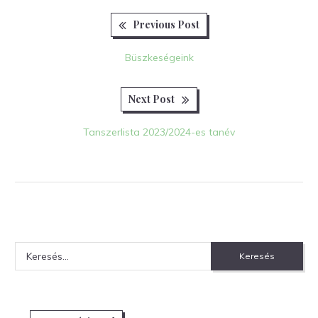
Previous
Bejegyzés
Previous Post
post:
navigáció
Büszkeségeink
Next
Next Post
post:
Tanszerlista 2023/2024-es tanév
Keresés: