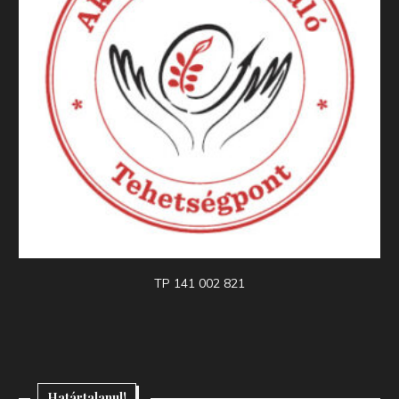
TP 141 002 821
Határtalanul!