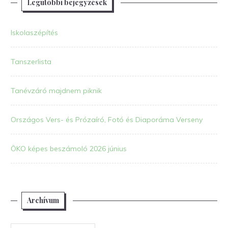
Legutóbbi bejegyzések
Iskolaszépítés
Tanszerlista
Tanévzáró majdnem piknik
Országos Vers- és Prózaíró, Fotó és Diaporáma Verseny
ÖKO képes beszámoló 2026 június
Archívum