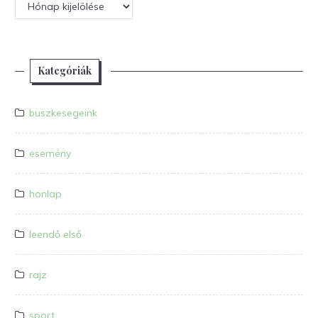
Archívum
Kategóriák
buszkesegeink
esemény
honlap
leendő első
rajz
sport