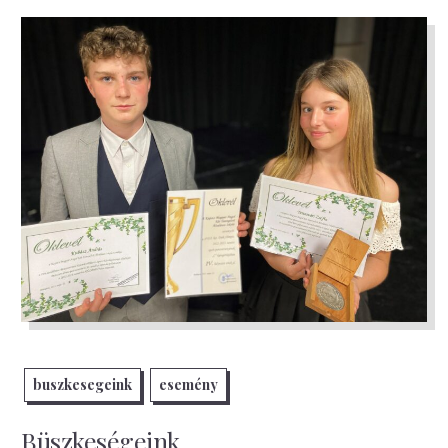
buszkesegeink
esemény
Büszkeségeink