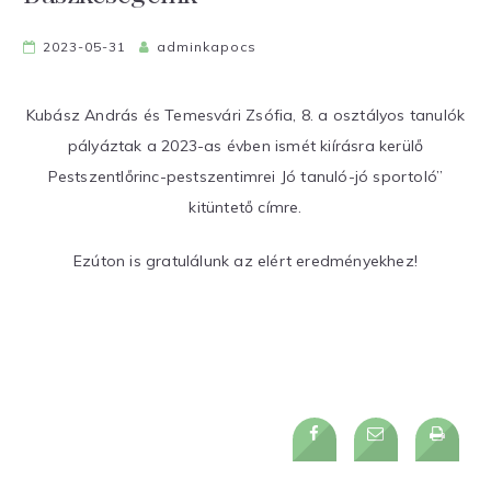
2023-05-31
adminkapocs
Kubász András és Temesvári Zsófia, 8. a osztályos tanulók
pályáztak a 2023-as évben ismét kiírásra kerülő
Pestszentlőrinc-pestszentimrei Jó tanuló-jó sportoló”
kitüntető címre.
Ezúton is gratulálunk az elért eredményekhez!