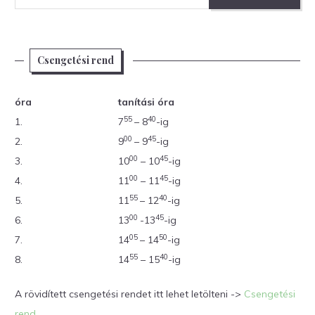
Csengetési rend
óra
tanítási óra
55
40
1.
7
– 8
-ig
00
45
2.
9
– 9
-ig
00
45
3.
10
– 10
-ig
00
45
4.
11
– 11
-ig
55
40
5.
11
– 12
-ig
00
45
6.
13
-13
-ig
05
50
7.
14
– 14
-ig
55
40
8.
14
– 15
-ig
A rövidített csengetési rendet itt lehet letölteni ->
Csengetési
rend