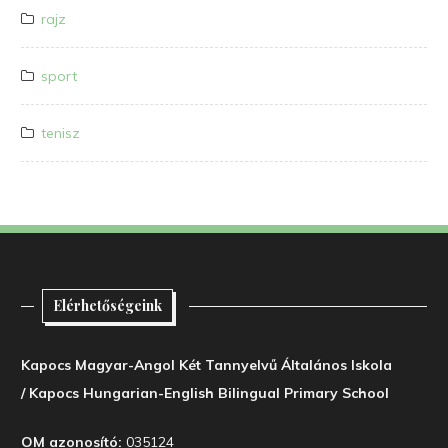
rajz
sport
tenisz
Elérhetőségeink
Kapocs Magyar-Angol Két Tannyelvű Általános Iskola
/ Kapocs Hungarian-English Bilingual Primary School
OM azonosító:
035124