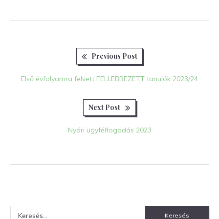
Previous
Bejegyzés
Previous Post
post:
navigáció
Első évfolyamra felvett FELLEBBEZETT tanulók 2023/24
Next
Next Post
post:
Nyári ügyfélfogadás 2023
Keresés: