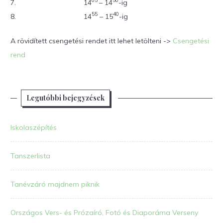
05
50
7.
14
– 14
-ig
55
40
8.
14
– 15
-ig
A rövidített csengetési rendet itt lehet letölteni ->
Csengetési
rend
Legutóbbi bejegyzések
Iskolaszépítés
Tanszerlista
Tanévzáró majdnem piknik
Országos Vers- és Prózaíró, Fotó és Diaporáma Verseny