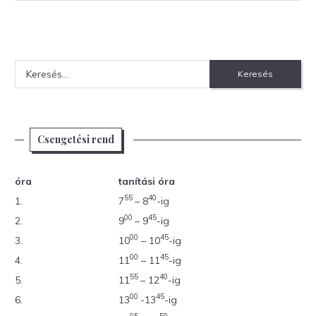
Keresés:
Csengetési rend
óra
tanítási óra
55
40
1.
7
– 8
-ig
00
45
2.
9
– 9
-ig
00
45
3.
10
– 10
-ig
00
45
4.
11
– 11
-ig
55
40
5.
11
– 12
-ig
00
45
6.
13
-13
-ig