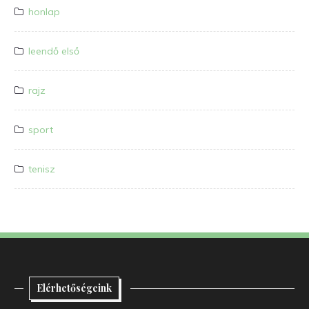
honlap
leendő első
rajz
sport
tenisz
Elérhetőségeink