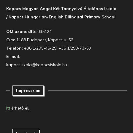
Kapocs Magyar-Angol Két Tannyelvű Általános Iskola
/ Kapocs Hungarian-English Bilingual Primary School
OM azonosító:
035124
Cím:
1188 Budapest, Kapocs u. 56.
Telefon:
+36 1/295-46-29, +36 1/290-73-53
E-mail:
kapocsiskola@kapocsiskola.hu
Impresszum
Itt
érhető el.