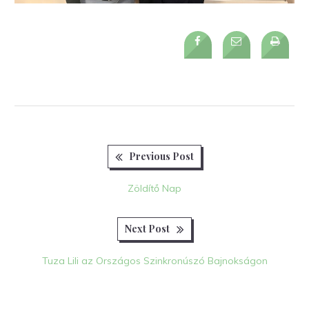
Previous
Bejegyzés
Previous Post
post:
navigáció
Zöldítő Nap
Next
Next Post
post:
Tuza Lili az Országos Szinkronúszó Bajnokságon