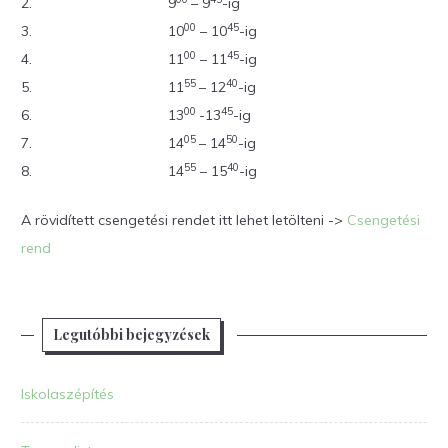
2.
9
– 9
-ig
00
45
3.
10
– 10
-ig
00
45
4.
11
– 11
-ig
55
40
5.
11
– 12
-ig
00
45
6.
13
-13
-ig
05
50
7.
14
– 14
-ig
55
40
8.
14
– 15
-ig
A rövidített csengetési rendet itt lehet letölteni ->
Csengetési
rend
Legutóbbi bejegyzések
Iskolaszépítés