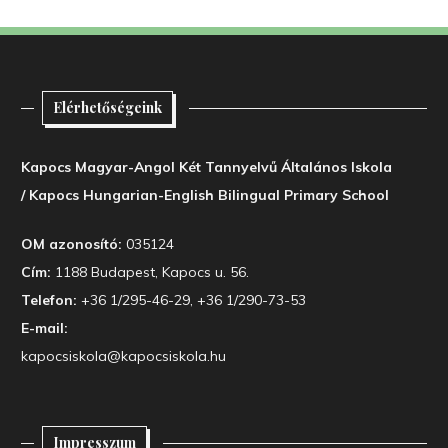
Elérhetőségeink
Kapocs Magyar-Angol Két Tannyelvű Általános Iskola
/ Kapocs Hungarian-English Bilingual Primary School
OM azonosító:
035124
Cím:
1188 Budapest, Kapocs u. 56.
Telefon:
+36 1/295-46-29, +36 1/290-73-53
E-mail:
kapocsiskola@kapocsiskola.hu
Impresszum