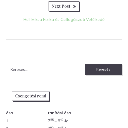
Next
Next Post
post:
Hell Miksa Fizika és Csillagászati Vetélkedő
Keresés:
Csengetési rend
óra
tanítási óra
55
40
1.
7
– 8
-ig
00
45