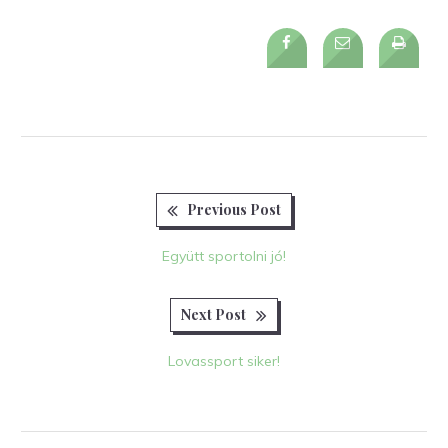
Previous
Bejegyzés
Previous Post
post:
navigáció
Együtt sportolni jó!
Next
Next Post
post:
Lovassport siker!