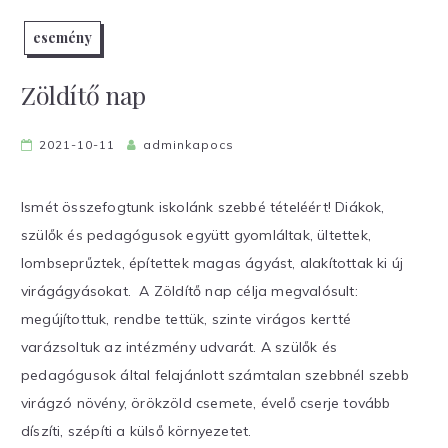
esemény
Zöldítő nap
2021-10-11
adminkapocs
Ismét összefogtunk iskolánk szebbé tételéért! Diákok,
szülők és pedagógusok együtt gyomláltak, ültettek,
lombseprűztek, építettek magas ágyást, alakítottak ki új
virágágyásokat. A Zöldítő nap célja megvalósult:
megújítottuk, rendbe tettük, szinte virágos kertté
varázsoltuk az intézmény udvarát. A szülők és
pedagógusok által felajánlott számtalan szebbnél szebb
virágzó növény, örökzöld csemete, évelő cserje tovább
díszíti, szépíti a külső környezetet.