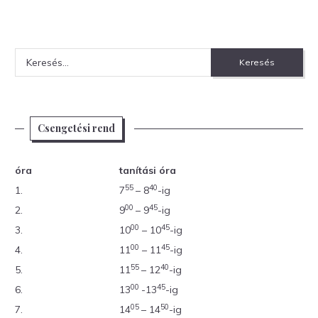
Keresés:
Csengetési rend
óra
tanítási óra
55
40
1.
7
– 8
-ig
00
45
2.
9
– 9
-ig
00
45
3.
10
– 10
-ig
00
45
4.
11
– 11
-ig
55
40
5.
11
– 12
-ig
00
45
6.
13
-13
-ig
05
50
7.
14
– 14
-ig