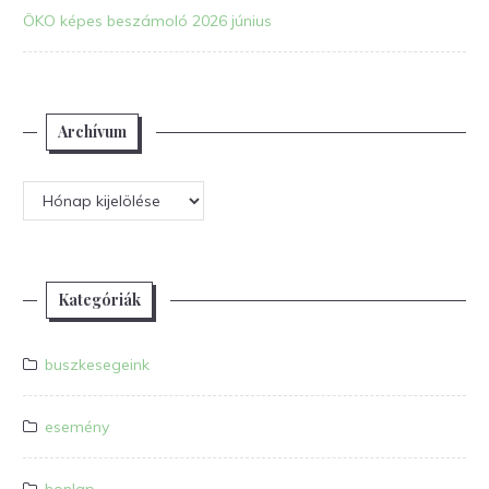
ÖKO képes beszámoló 2026 június
Archívum
Archívum
Kategóriák
buszkesegeink
esemény
honlap