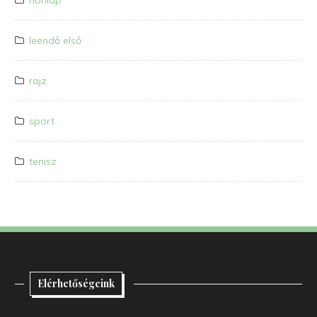
leendő első
rajz
sport
tenisz
Elérhetőségeink