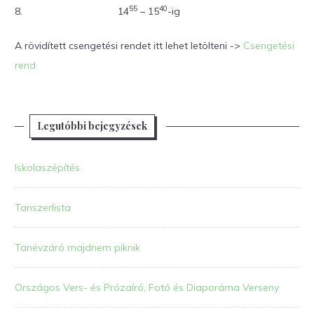
55
40
8.
14
– 15
-ig
A rövidített csengetési rendet itt lehet letölteni ->
Csengetési
rend
Legutóbbi bejegyzések
Iskolaszépítés
Tanszerlista
Tanévzáró majdnem piknik
Országos Vers- és Prózaíró, Fotó és Diaporáma Verseny