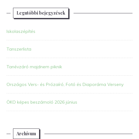
Legutóbbi bejegyzések
Iskolaszépítés
Tanszerlista
Tanévzáró majdnem piknik
Országos Vers- és Prózaíró, Fotó és Diaporáma Verseny
ÖKO képes beszámoló 2026 június
Archívum