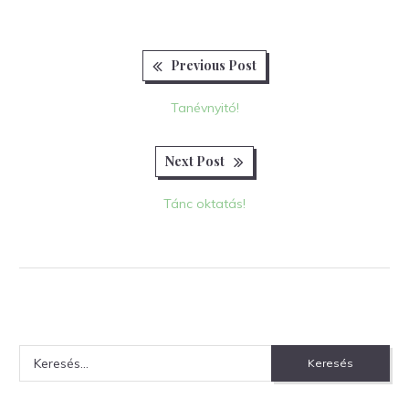
Previous
Bejegyzés
Previous Post
post:
navigáció
Tanévnyitó!
Next
Next Post
post:
Tánc oktatás!
Keresés: