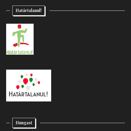
Határtalanul!
Hungast