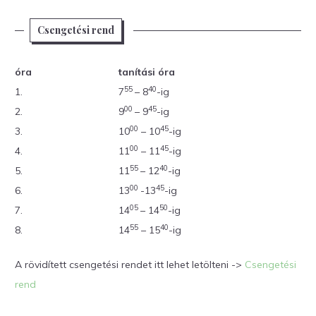
Csengetési rend
óra
tanítási óra
55
40
1.
7
– 8
-ig
00
45
2.
9
– 9
-ig
00
45
3.
10
– 10
-ig
00
45
4.
11
– 11
-ig
55
40
5.
11
– 12
-ig
00
45
6.
13
-13
-ig
05
50
7.
14
– 14
-ig
55
40
8.
14
– 15
-ig
A rövidített csengetési rendet itt lehet letölteni ->
Csengetési
rend