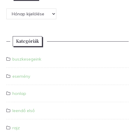
Archívum
Kategóriák
buszkesegeink
esemény
honlap
leendő első
rajz