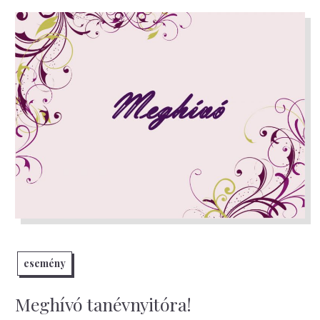
esemény
Meghívó tanévnyitóra!