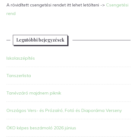
A rövidített csengetési rendet itt lehet letölteni ->
Csengetési
rend
Legutóbbi bejegyzések
Iskolaszépítés
Tanszerlista
Tanévzáró majdnem piknik
Országos Vers- és Prózaíró, Fotó és Diaporáma Verseny
ÖKO képes beszámoló 2026 június