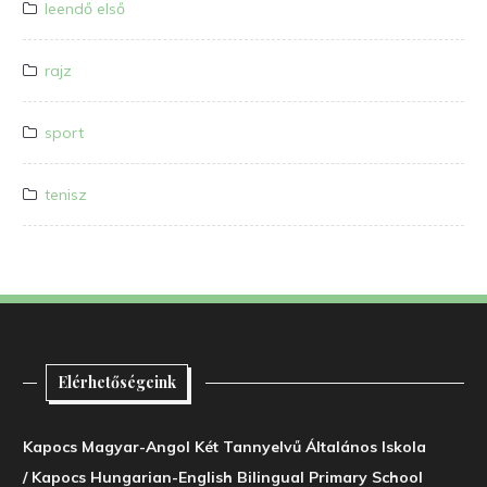
leendő első
rajz
sport
tenisz
Elérhetőségeink
Kapocs Magyar-Angol Két Tannyelvű Általános Iskola
/ Kapocs Hungarian-English Bilingual Primary School