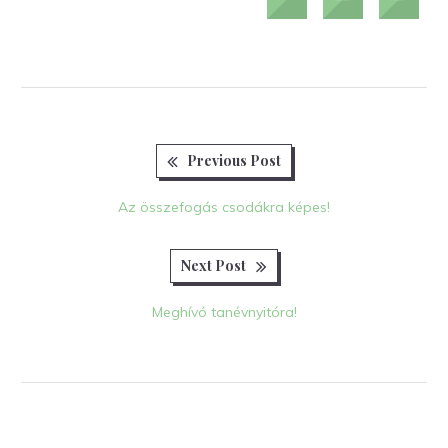
Previous
Bejegyzés
Previous Post
post:
navigáció
Az összefogás csodákra képes!
Next
Next Post
post:
Meghívó tanévnyitóra!