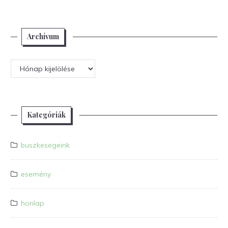
Archívum
Archívum
Kategóriák
buszkesegeink
esemény
honlap