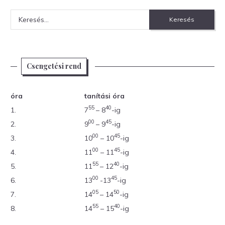
Keresés:
Csengetési rend
óra
tanítási óra
55
40
1.
7
– 8
-ig
00
45
2.
9
– 9
-ig
00
45
3.
10
– 10
-ig
00
45
4.
11
– 11
-ig
55
40
5.
11
– 12
-ig
00
45
6.
13
-13
-ig
05
50
7.
14
– 14
-ig
55
40
8.
14
– 15
-ig