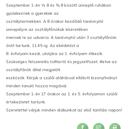
Szeptember 1-én ½ 8 és ¾ 8 között ünneplő ruhában
gyülekeznek a gyerekek az
osztálytermekben. A 8 órakor kezdődő tanévnyitó
ünnepélyre az osztályfőnökük kíséretében
mennek le az udvarra. A tanévnyitó után 3 osztályfőnöki
órát tartunk, 11.45-ig. Az ebédelést a
8. évfolyam kezdi, utoljára az 1. évfolyam étkezik.
Szükséges felszerelés tolltartó és jegyzetfüzet, illetve az
osztályfőnök által megjelölt
eszközök. Kérjük a szülői aláírással ellátott bizonyítványt
minden tanuló hozza magával.
Szeptember 1-én 17 órakor az 1. és 5. évfolyamon szülői
értekezletet tartunk.
Szeretettel várjuk minden diákunkat az első tanítási napon!