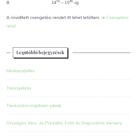
55
40
8.
14
– 15
-ig
A rövidített csengetési rendet itt lehet letölteni ->
Csengetési
rend
Legutóbbi bejegyzések
Iskolaszépítés
Tanszerlista
Tanévzáró majdnem piknik
Országos Vers- és Prózaíró, Fotó és Diaporáma Verseny