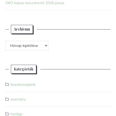
ÖKO képes beszámoló 2026 június
Archívum
Archívum
Kategóriák
buszkesegeink
esemény
honlap