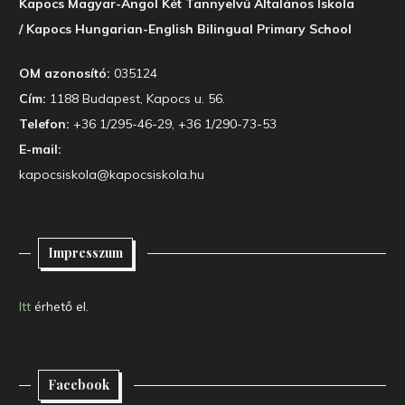
Kapocs Magyar-Angol Két Tannyelvű Általános Iskola
/ Kapocs Hungarian-English Bilingual Primary School
OM azonosító:
035124
Cím:
1188 Budapest, Kapocs u. 56.
Telefon:
+36 1/295-46-29, +36 1/290-73-53
E-mail:
kapocsiskola@kapocsiskola.hu
Impresszum
Itt
érhető el.
Facebook