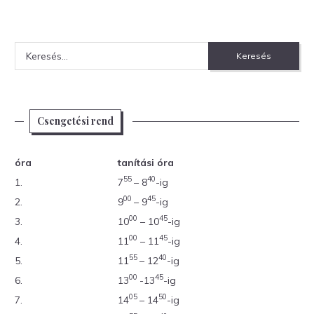
Keresés:
Csengetési rend
óra
tanítási óra
55
40
1.
7
– 8
-ig
00
45
2.
9
– 9
-ig
00
45
3.
10
– 10
-ig
00
45
4.
11
– 11
-ig
55
40
5.
11
– 12
-ig
00
45
6.
13
-13
-ig
05
50
7.
14
– 14
-ig