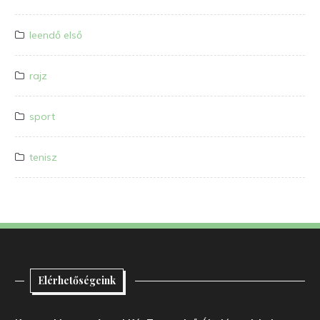
leendő első
rajz
sport
tenisz
Elérhetőségeink