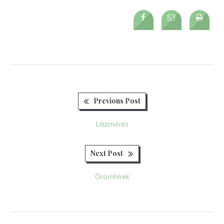
Previous
Bejegyzés
Previous Post
post:
navigáció
Lázmérés
Next
Next Post
post:
Örömhírek