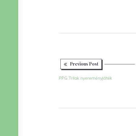
Previous
Bejegyzés
Previous Post
post:
navigáció
PPG Trilak nyereményjáték