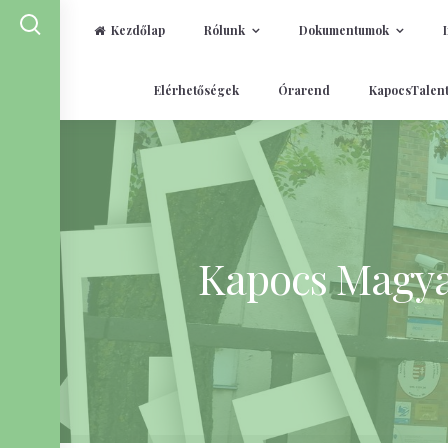
Kezdőlap
Rólunk
Dokumentumok
Skip
Elérhetőségek
Órarend
KapocsTalen
to
content
Kapocs Magyar