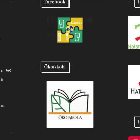
Facebook
H
h
Ökoiskola
u. 56.
36
hu