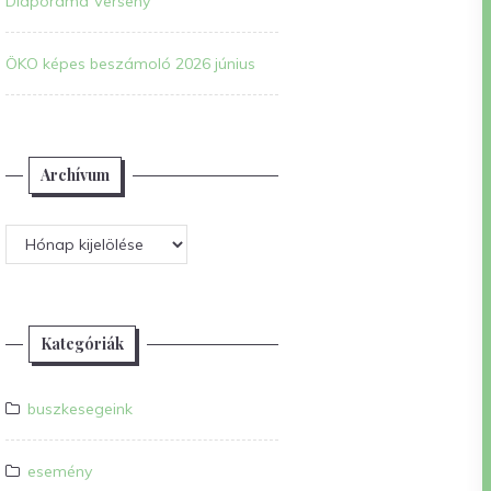
Diaporáma Verseny
ÖKO képes beszámoló 2026 június
Archívum
Archívum
Kategóriák
buszkesegeink
esemény