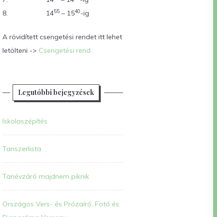
55
40
8.
14
– 15
-ig
A rövidített csengetési rendet itt lehet
letölteni ->
Csengetési rend
Legutóbbi bejegyzések
Iskolaszépítés
Tanszerlista
Tanévzáró majdnem piknik
Országos Vers- és Prózaíró, Fotó és