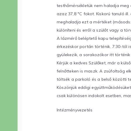
testhőmérsékletük nem haladja meg a
azaz 37,8 °C fokot. Kiskorú tanuló ill
meghaladja ezt a mértéket (másodszori
különíteni és erről a szülőt vagy a tö
A lázmérő beléptető kapu telepítéséi
érkezéskor portán történik. 7:30-tól i
gyülekezik, a sorakozókor itt történi
Kérjük a kedves Szülőket, már a küls
felnőtteken is maszk. A zsúfoltság el
töltsék a parkoló és a belső közötti t
Köszönjük eddigi együttműködésüket é
csak különösen indokolt esetben, ma
Intézményvezetés