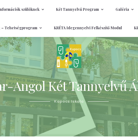
Információk szülőknek
Két Tannyelvű Program
Galéria
t – Tehetségprogram
KRÉTA Idegennyelvi Felkészítő Modul
Kü
-Angol Két Tannyelvű Ál
Kapocs Iskola