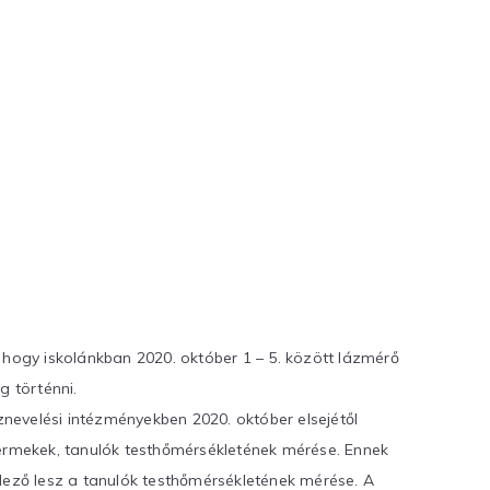
 hogy iskolánkban 2020. október 1 – 5. között lázmérő
g történni.
evelési intézményekben 2020. október elsejétől
yermekek, tanulók testhőmérsékletének mérése. Ennek
lező lesz a tanulók testhőmérsékletének mérése. A