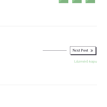
Next
Next Post
post:
Lázmérő kapu