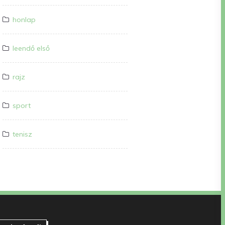
honlap
leendő első
rajz
sport
tenisz