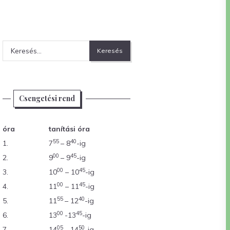
Keresés:
Csengetési rend
óra
tanítási óra
55
40
1.
7
– 8
-ig
00
45
2.
9
– 9
-ig
00
45
3.
10
– 10
-ig
00
45
4.
11
– 11
-ig
55
40
5.
11
– 12
-ig
00
45
6.
13
-13
-ig
05
50
7.
14
– 14
-ig