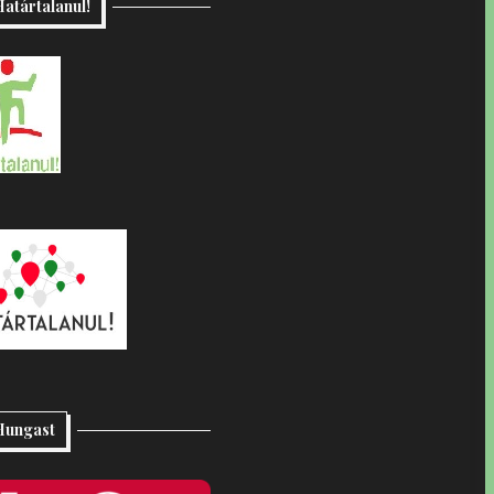
atártalanul!
Hungast