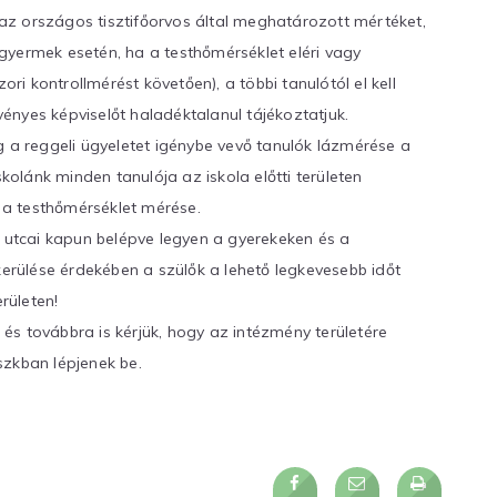
z országos tisztifőorvos által meghatározott mértéket,
. gyermek esetén, ha a testhőmérséklet eléri vagy
 kontrollmérést követően), a többi tanulótól el kell
rvényes képviselőt haladéktalanul tájékoztatjuk.
g a reggeli ügyeletet igénybe vevő tanulók lázmérése a
skolánk minden tanulója az iskola előtti területen
k a testhőmérséklet mérése.
ő utcai kapun belépve legyen a gyerekeken és a
kerülése érdekében a szülők a lehető legkevesebb időt
erületen!
s továbbra is kérjük, hogy az intézmény területére
szkban lépjenek be.