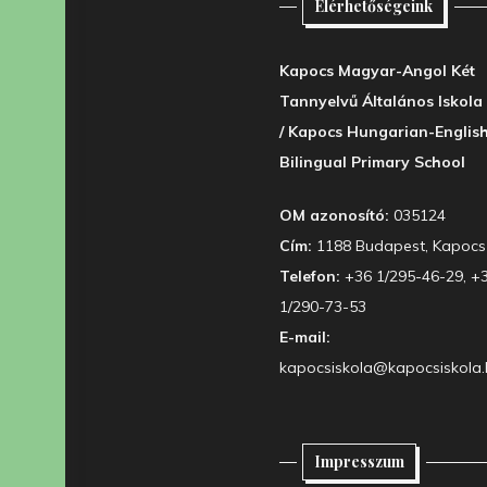
Elérhetőségeink
Kapocs Magyar-Angol Két
Tannyelvű Általános Iskola
/ Kapocs Hungarian-Englis
Bilingual Primary School
OM azonosító:
035124
Cím:
1188 Budapest, Kapocs 
Telefon:
+36 1/295-46-29, +
1/290-73-53
E-mail:
kapocsiskola@kapocsiskola.
Impresszum