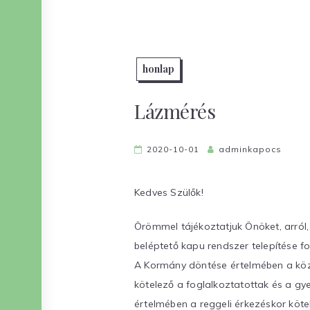
honlap
Lázmérés
2020-10-01
adminkapocs
Kedves Szülők!
Örömmel tájékoztatjuk Önöket, arról,
beléptető kapu rendszer telepítése fo
A Kormány döntése értelmében a közn
kötelező a foglalkoztatottak és a g
értelmében a reggeli érkezéskor köte