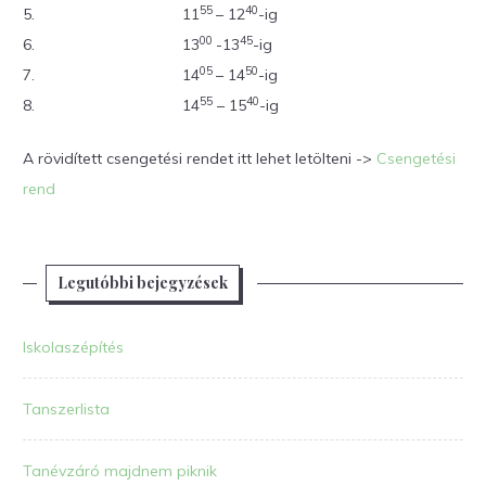
55
40
5.
11
– 12
-ig
00
45
6.
13
-13
-ig
05
50
7.
14
– 14
-ig
55
40
8.
14
– 15
-ig
A rövidített csengetési rendet itt lehet letölteni ->
Csengetési
rend
Legutóbbi bejegyzések
Iskolaszépítés
Tanszerlista
Tanévzáró majdnem piknik