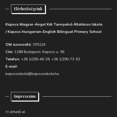
Elérhetőségeink
Kapocs Magyar-Angol Két Tannyelvű Általános Iskola
/ Kapocs Hungarian-English Bilingual Primary School
OM azonosító:
035124
Cím:
1188 Budapest, Kapocs u. 56.
Telefon:
+36 1/295-46-29, +36 1/290-73-53
E-mail:
kapocsiskola@kapocsiskola.hu
Impresszum
Itt
érhető el.