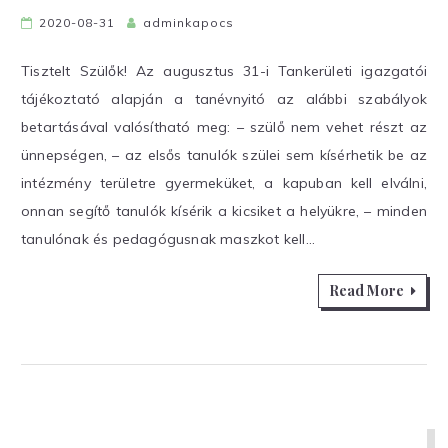
2020-08-31
adminkapocs
Tisztelt Szülők! Az augusztus 31-i Tankerületi igazgatói
tájékoztató alapján a tanévnyitó az alábbi szabályok
betartásával valósítható meg: – szülő nem vehet részt az
ünnepségen, – az elsős tanulók szülei sem kísérhetik be az
intézmény területre gyermeküket, a kapuban kell elválni,
onnan segítő tanulók kísérik a kicsiket a helyükre, – minden
tanulónak és pedagógusnak maszkot kell…
Read More