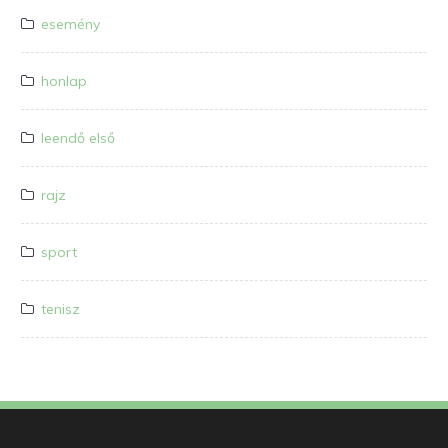
esemény
honlap
leendő első
rajz
sport
tenisz