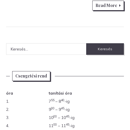
Read More
Keresés:
Csengetési rend
óra
tanítási óra
55
40
1.
7
– 8
-ig
00
45
2.
9
– 9
-ig
00
45
3.
10
– 10
-ig
00
45
4.
11
– 11
-ig