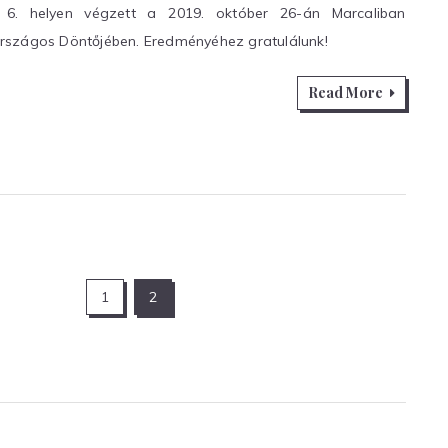
Diákolimpia
 6. helyen végzett a 2019. október 26-án Marcaliban
Országos
rszágos Döntőjében. Eredményéhez gratulálunk!
Döntő
–
Read More
eredmény
1
2