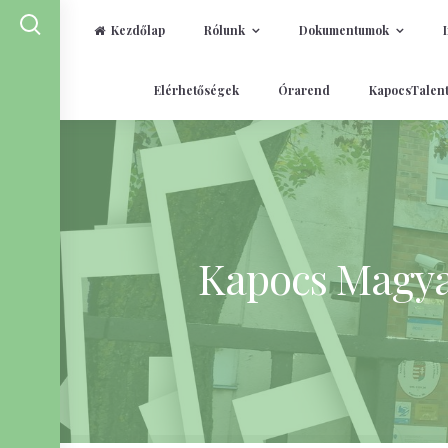
Kezdőlap
Rólunk
Dokumentumok
Skip
Elérhetőségek
Órarend
KapocsTalen
to
content
Kapocs Magyar