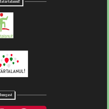
atártalanul!
Hungast