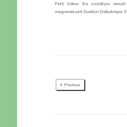
Pető Gábor 8.a osztályos tanuló
megrendezett Duatlon Diákolimpia O
Bejegyzések
Previous
lapozása