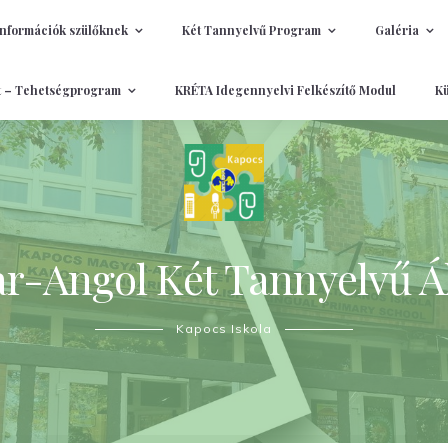
Információk szülőknek
Két Tannyelvű Program
Galéria
t – Tehetségprogram
KRÉTA Idegennyelvi Felkészítő Modul
Kü
-Angol Két Tannyelvű Ál
Kapocs Iskola