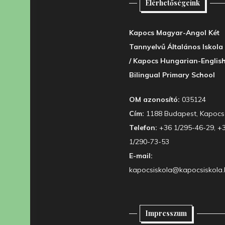
Elérhetőségeink
Kapocs Magyar-Angol Két
Tannyelvű Általános Iskola
/ Kapocs Hungarian-Englis
Bilingual Primary School
OM azonosító:
035124
Cím:
1188 Budapest, Kapocs 
Telefon:
+36 1/295-46-29, +
1/290-73-53
E-mail:
kapocsiskola@kapocsiskola.
Impresszum