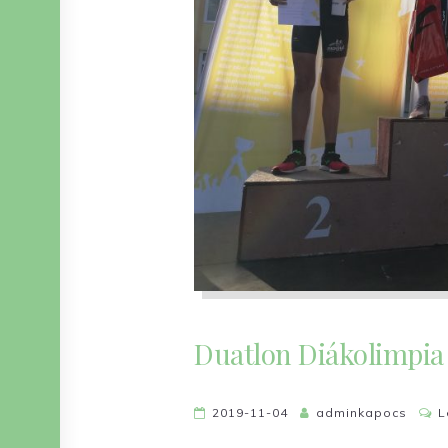
Duatlon Diákolimpia
2019-11-04
adminkapocs
L