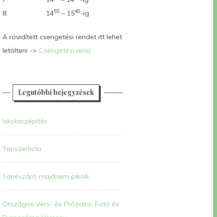
55
40
8.
14
– 15
-ig
A rövidített csengetési rendet itt lehet
letölteni ->
Csengetési rend
Legutóbbi bejegyzések
Iskolaszépítés
Tanszerlista
Tanévzáró majdnem piknik
Országos Vers- és Prózaíró, Fotó és