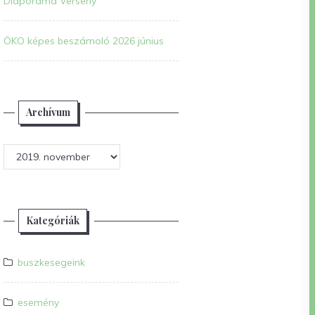
Diaporáma Verseny
ÖKO képes beszámoló 2026 június
Archívum
Archívum
Kategóriák
buszkesegeink
esemény