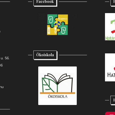
Facebook
H
h
Ökoiskola
u. 56.
36
hu