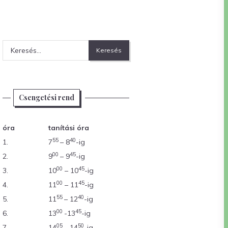
Keresés:
Csengetési rend
óra
tanítási óra
55
40
1.
7
– 8
-ig
00
45
2.
9
– 9
-ig
00
45
3.
10
– 10
-ig
00
45
4.
11
– 11
-ig
55
40
5.
11
– 12
-ig
00
45
6.
13
-13
-ig
05
50
7.
14
– 14
-ig