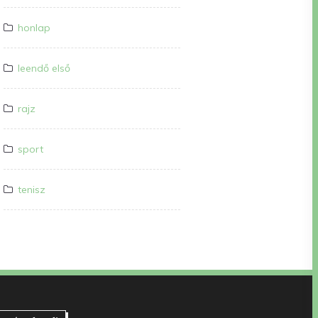
honlap
leendő első
rajz
sport
tenisz