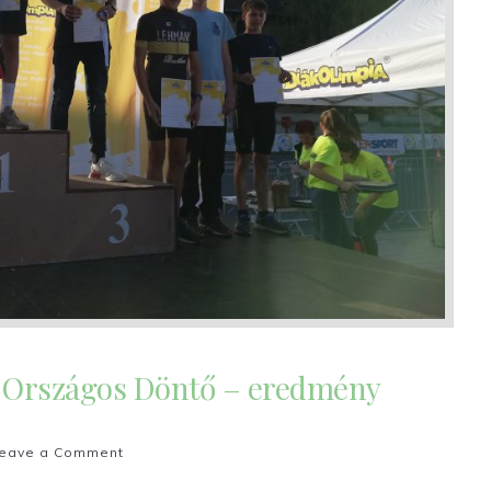
 Országos Döntő – eredmény
on
eave a Comment
Duatlon