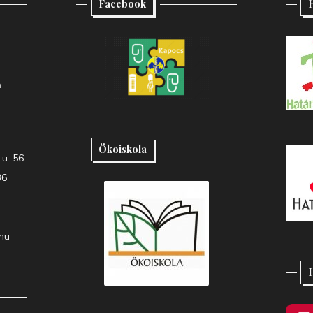
Facebook
H
h
Ökoiskola
u. 56.
36
hu