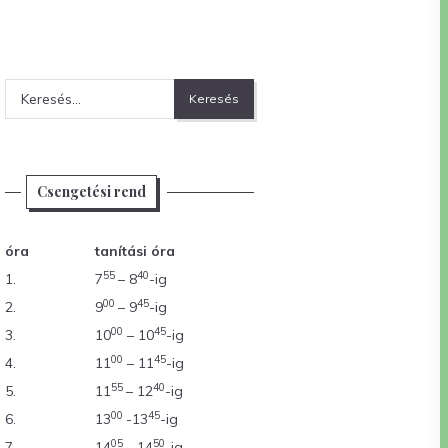
Keresés:
Csengetési rend
óra
tanítási óra
55
40
1.
7
– 8
-ig
00
45
2.
9
– 9
-ig
00
45
3.
10
– 10
-ig
00
45
4.
11
– 11
-ig
55
40
5.
11
– 12
-ig
00
45
6.
13
-13
-ig
05
50
7.
14
– 14
-ig