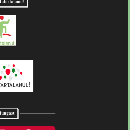
atártalanul!
Hungast