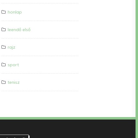
honlap
leendő első
rajz
sport
tenisz