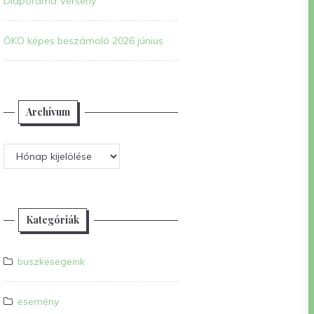
Diaporáma Verseny
ÖKO képes beszámoló 2026 június
Archívum
Archívum
Kategóriák
buszkesegeink
esemény