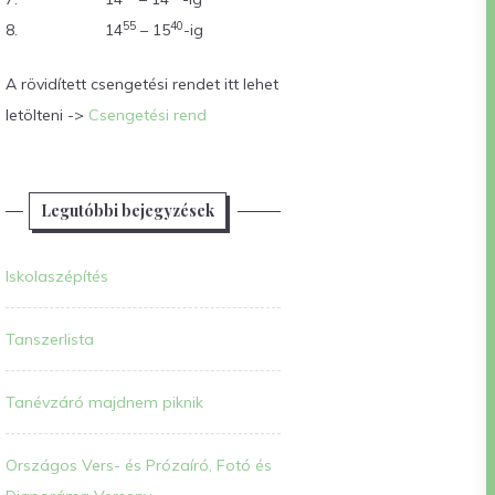
55
40
8.
14
– 15
-ig
A rövidített csengetési rendet itt lehet
letölteni ->
Csengetési rend
Legutóbbi bejegyzések
Iskolaszépítés
Tanszerlista
Tanévzáró majdnem piknik
Országos Vers- és Prózaíró, Fotó és