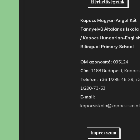
Elérhetőségeink
Kapocs Magyar-Angol Két
Tannyelvű Általános Iskola
/ Kapocs Hungarian-Englis
Bilingual Primary School
OM azonosító:
035124
Cím:
1188 Budapest, Kapocs 
Telefon:
+36 1/295-46-29, +
1/290-73-53
E-mail:
kapocsiskola@kapocsiskola.
Impresszum