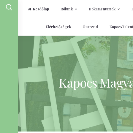
Kezdőlap
Rólunk
Dokumentumok
Skip
Elérhetőségek
Órarend
KapocsTalen
to
content
Kapocs Magyar