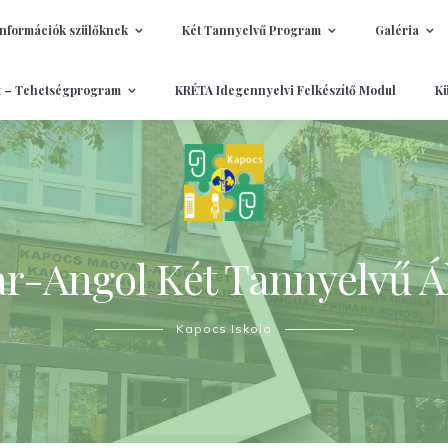
Információk szülőknek
Két Tannyelvű Program
Galéria
t – Tehetségprogram
KRÉTA Idegennyelvi Felkészítő Modul
Kü
-Angol Két Tannyelvű Ál
Kapocs Iskola