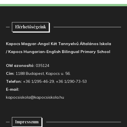
Elérhetőségeink
Kapocs Magyar-Angol Két Tannyelvű Általános Iskola
/ Kapocs Hungarian-English Bilingual Primary School
OM azonosító:
035124
Cím:
1188 Budapest, Kapocs u. 56.
Telefon:
+36 1/295-46-29, +36 1/290-73-53
E-mail:
kapocsiskola@kapocsiskola.hu
Impresszum