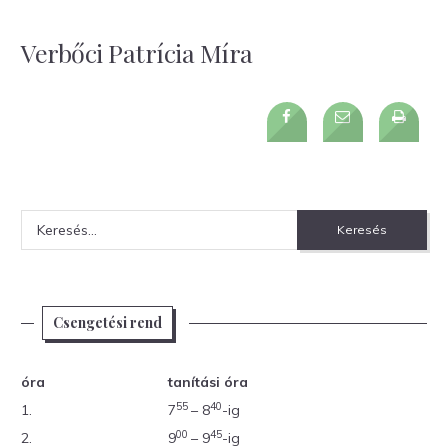
Verbőci Patrícia Míra
Keresés:
Csengetési rend
óra
tanítási óra
55
40
1.
7
– 8
-ig
00
45
2.
9
– 9
-ig