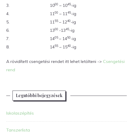
00
45
3.
10
– 10
-ig
00
45
4.
11
– 11
-ig
55
40
5.
11
– 12
-ig
00
45
6.
13
-13
-ig
05
50
7.
14
– 14
-ig
55
40
8.
14
– 15
-ig
A rövidített csengetési rendet itt lehet letölteni ->
Csengetési
rend
Legutóbbi bejegyzések
Iskolaszépítés
Tanszerlista