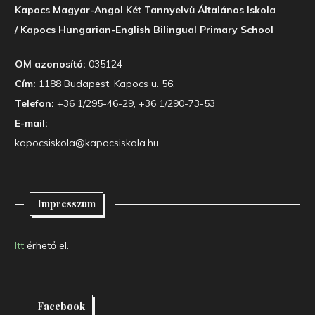
Kapocs Magyar-Angol Két Tannyelvű Általános Iskola
/ Kapocs Hungarian-English Bilingual Primary School
OM azonosító:
035124
Cím:
1188 Budapest, Kapocs u. 56.
Telefon:
+36 1/295-46-29, +36 1/290-73-53
E-mail:
kapocsiskola@kapocsiskola.hu
Impresszum
Itt
érhető el.
Facebook