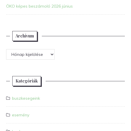
ÖKO képes beszámoló 2026 június
Archívum
Archívum
Kategóriák
buszkesegeink
esemény