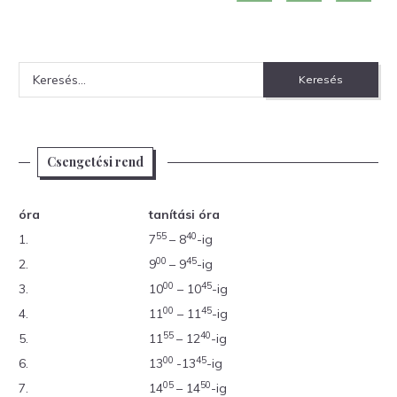
Keresés:
Csengetési rend
óra
tanítási óra
55
40
1.
7
– 8
-ig
00
45
2.
9
– 9
-ig
00
45
3.
10
– 10
-ig
00
45
4.
11
– 11
-ig
55
40
5.
11
– 12
-ig
00
45
6.
13
-13
-ig
05
50
7.
14
– 14
-ig