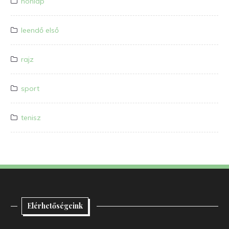
honlap
leendő első
rajz
sport
tenisz
Elérhetőségeink