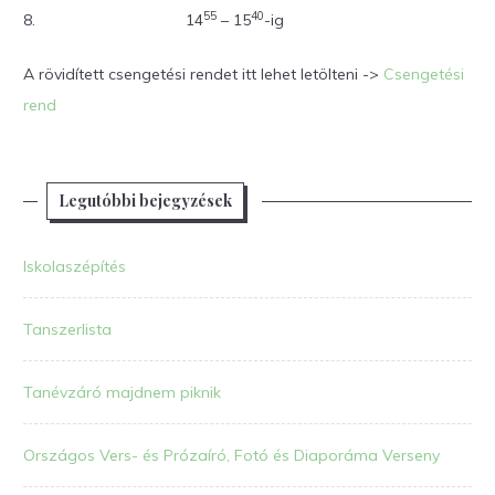
55
40
8.
14
– 15
-ig
A rövidített csengetési rendet itt lehet letölteni ->
Csengetési
rend
Legutóbbi bejegyzések
Iskolaszépítés
Tanszerlista
Tanévzáró majdnem piknik
Országos Vers- és Prózaíró, Fotó és Diaporáma Verseny