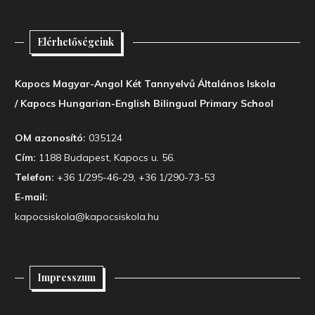
Elérhetőségeink
Kapocs Magyar-Angol Két Tannyelvű Általános Iskola
/ Kapocs Hungarian-English Bilingual Primary School
OM azonosító:
035124
Cím:
1188 Budapest, Kapocs u. 56.
Telefon:
+36 1/295-46-29, +36 1/290-73-53
E-mail:
kapocsiskola@kapocsiskola.hu
Impresszum