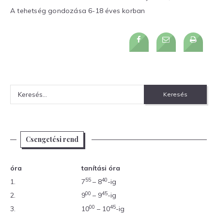
A tehetség gondozása 6-18 éves korban
Keresés:
Csengetési rend
óra
tanítási óra
55
40
1.
7
– 8
-ig
00
45
2.
9
– 9
-ig
00
45
3.
10
– 10
-ig