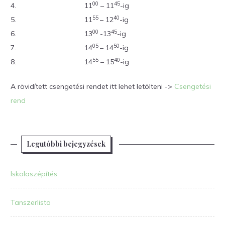
00
45
4.
11
– 11
-ig
55
40
5.
11
– 12
-ig
00
45
6.
13
-13
-ig
05
50
7.
14
– 14
-ig
55
40
8.
14
– 15
-ig
A rövidített csengetési rendet itt lehet letölteni ->
Csengetési
rend
Legutóbbi bejegyzések
Iskolaszépítés
Tanszerlista