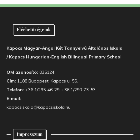
Elérhetőségeink
Kapocs Magyar-Angol Két Tannyelvű Általános Iskola
/ Kapocs Hungarian-English Bilingual Primary School
OM azonosító:
035124
Cím:
1188 Budapest, Kapocs u. 56.
Telefon:
+36 1/295-46-29, +36 1/290-73-53
E-mail:
kapocsiskola@kapocsiskola.hu
Impresszum