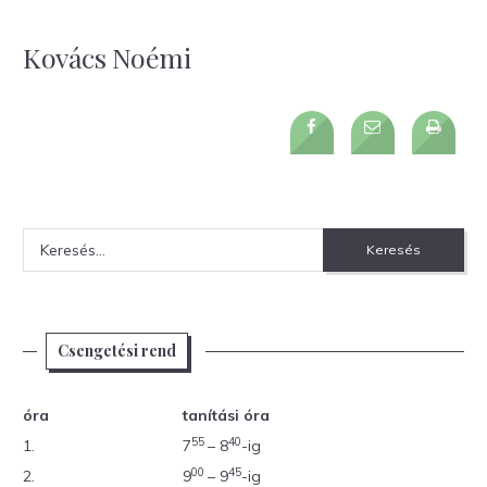
Kovács Noémi
Keresés:
Csengetési rend
óra
tanítási óra
55
40
1.
7
– 8
-ig
00
45
2.
9
– 9
-ig