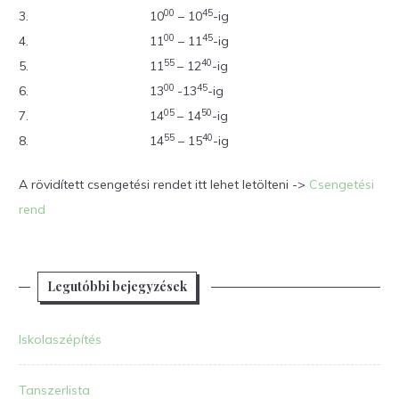
00
45
3.
10
– 10
-ig
00
45
4.
11
– 11
-ig
55
40
5.
11
– 12
-ig
00
45
6.
13
-13
-ig
05
50
7.
14
– 14
-ig
55
40
8.
14
– 15
-ig
A rövidített csengetési rendet itt lehet letölteni ->
Csengetési
rend
Legutóbbi bejegyzések
Iskolaszépítés
Tanszerlista