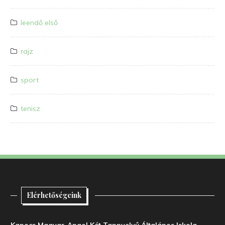
leendő első
rajz
sport
tenisz
Elérhetőségeink
Kapocs Magyar-Angol Két Tannyelvű Általános Iskola