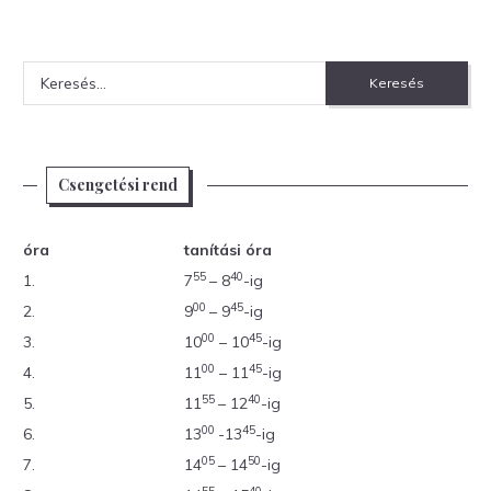
Keresés:
Csengetési rend
óra
tanítási óra
55
40
1.
7
– 8
-ig
00
45
2.
9
– 9
-ig
00
45
3.
10
– 10
-ig
00
45
4.
11
– 11
-ig
55
40
5.
11
– 12
-ig
00
45
6.
13
-13
-ig
05
50
7.
14
– 14
-ig
55
40