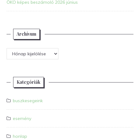
ÖKO képes beszámoló 2026 június
Archívum
Archívum
Kategóriák
buszkesegeink
esemény
honlap