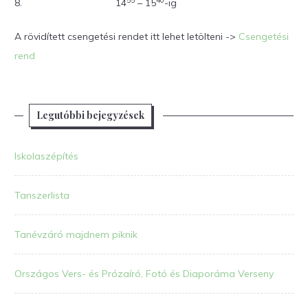
8.
14
– 15
-ig
A rövidített csengetési rendet itt lehet letölteni ->
Csengetési
rend
Legutóbbi bejegyzések
Iskolaszépítés
Tanszerlista
Tanévzáró majdnem piknik
Országos Vers- és Prózaíró, Fotó és Diaporáma Verseny