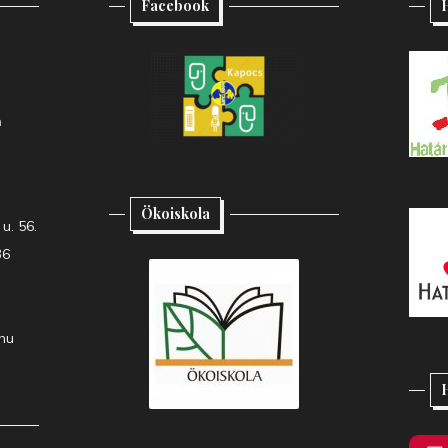
Facebook
H
h
Ökoiskola
u. 56.
36
hu