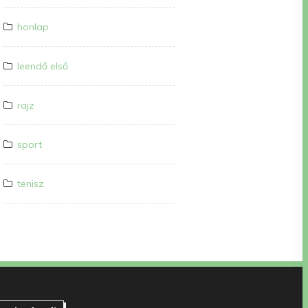
honlap
leendő első
rajz
sport
tenisz