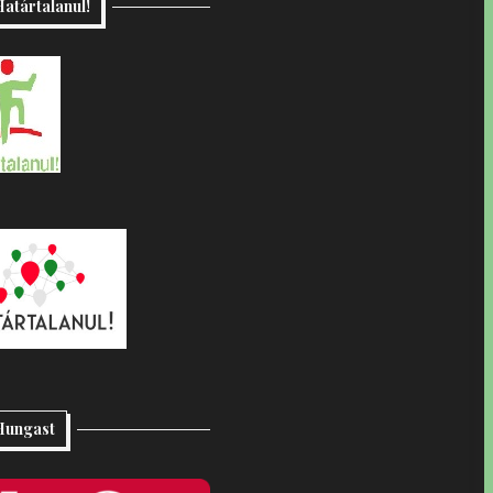
atártalanul!
Hungast