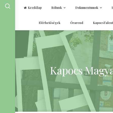
Kezdőlap
Rólunk
Dokumentumok
Skip
Elérhetőségek
Órarend
KapocsTalen
to
content
Kapocs Magyar