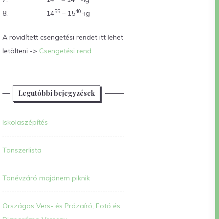
55
40
8.
14
– 15
-ig
A rövidített csengetési rendet itt lehet
letölteni ->
Csengetési rend
Legutóbbi bejegyzések
Iskolaszépítés
Tanszerlista
Tanévzáró majdnem piknik
Országos Vers- és Prózaíró, Fotó és