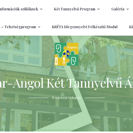
Információk szülőknek
Két Tannyelvű Program
Galéria
t – Tehetségprogram
KRÉTA Idegennyelvi Felkészítő Modul
Kü
-Angol Két Tannyelvű Ál
Kapocs Iskola