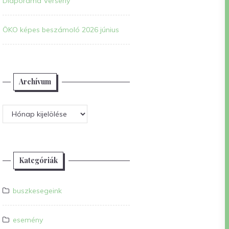
Diaporáma Verseny
ÖKO képes beszámoló 2026 június
Archívum
Archívum
Kategóriák
buszkesegeink
esemény