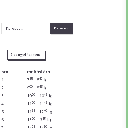
Keresés:
Csengetési rend
óra
tanítási óra
55
40
1.
7
– 8
-ig
00
45
2.
9
– 9
-ig
00
45
3.
10
– 10
-ig
00
45
4.
11
– 11
-ig
55
40
5.
11
– 12
-ig
00
45
6.
13
-13
-ig
05
50
7.
14
– 14
-ig