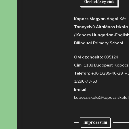
Elérhetőségeink
Kapocs Magyar-Angol Két
Tannyelvű Általános Iskola
/ Kapocs Hungarian-Englis
Bilingual Primary School
OM azonosító:
035124
Cím:
1188 Budapest, Kapocs 
Telefon:
+36 1/295-46-29, +
1/290-73-53
E-mail:
kapocsiskola@kapocsiskola.
Impresszum