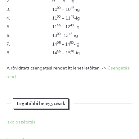
2.
9
– 9
-ig
00
45
3.
10
– 10
-ig
00
45
4.
11
– 11
-ig
55
40
5.
11
– 12
-ig
00
45
6.
13
-13
-ig
05
50
7.
14
– 14
-ig
55
40
8.
14
– 15
-ig
A rövidített csengetési rendet itt lehet letölteni ->
Csengetési
rend
Legutóbbi bejegyzések
Iskolaszépítés