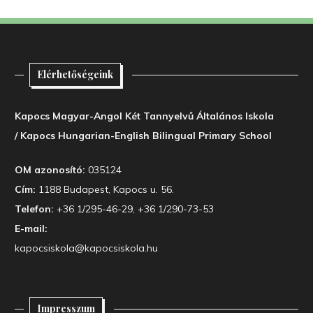
Elérhetőségeink
Kapocs Magyar-Angol Két Tannyelvű Általános Iskola
/ Kapocs Hungarian-English Bilingual Primary School
OM azonosító:
035124
Cím:
1188 Budapest, Kapocs u. 56.
Telefon:
+36 1/295-46-29, +36 1/290-73-53
E-mail:
kapocsiskola@kapocsiskola.hu
Impresszum