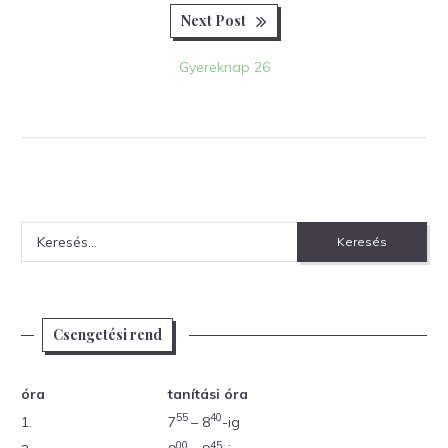
Next
Next Post
post:
Gyereknap 26
Keresés:
Csengetési rend
óra
tanítási óra
55
40
1.
7
– 8
-ig
00
45