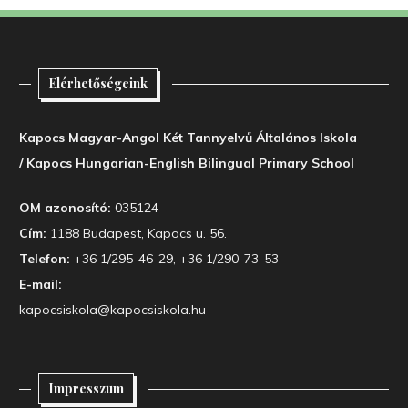
Elérhetőségeink
Kapocs Magyar-Angol Két Tannyelvű Általános Iskola
/ Kapocs Hungarian-English Bilingual Primary School
OM azonosító:
035124
Cím:
1188 Budapest, Kapocs u. 56.
Telefon:
+36 1/295-46-29, +36 1/290-73-53
E-mail:
kapocsiskola@kapocsiskola.hu
Impresszum