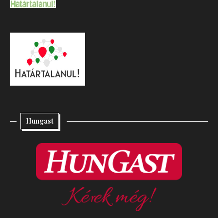
Hungast