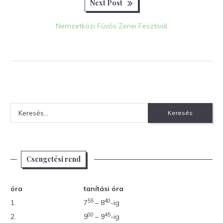
Next
Next Post
post:
Nemzetközi Fúvós Zenei Fesztivál
Keresés:
Csengetési rend
óra
tanítási óra
55
40
1.
7
– 8
-ig
00
45
2.
9
– 9
-ig