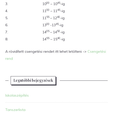
00
45
3.
10
– 10
-ig
00
45
4.
11
– 11
-ig
55
40
5.
11
– 12
-ig
00
45
6.
13
-13
-ig
05
50
7.
14
– 14
-ig
55
40
8.
14
– 15
-ig
A rövidített csengetési rendet itt lehet letölteni ->
Csengetési
rend
Legutóbbi bejegyzések
Iskolaszépítés
Tanszerlista