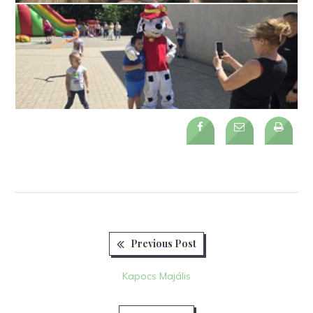
Previous
Bejegyzés
Previous Post
post:
navigáció
Kapocs Majális