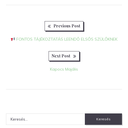
Previous
Bejegyzés
Previous Post
post:
navigáció
FONTOS TÁJÉKOZTATÁS LEENDŐ ELSŐS SZÜLŐKNEK
Next
Next Post
post:
Kapocs Majális
Keresés: