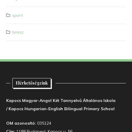
sport
tenisz
Elérhetőségeink
Kapocs Magyar-Angol Két Tannyelvű Általános Iskola
/ Kapocs Hungarian-English Bilingual Primary School
OM azonosító:
035124
Cím:
1188 Budapest, Kapocs u. 56.