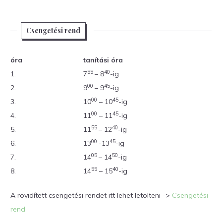
Csengetési rend
óra
tanítási óra
55
40
1.
7
– 8
-ig
00
45
2.
9
– 9
-ig
00
45
3.
10
– 10
-ig
00
45
4.
11
– 11
-ig
55
40
5.
11
– 12
-ig
00
45
6.
13
-13
-ig
05
50
7.
14
– 14
-ig
55
40
8.
14
– 15
-ig
A rövidített csengetési rendet itt lehet letölteni ->
Csengetési
rend