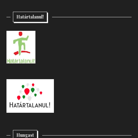
Határtalanul!
Hungast