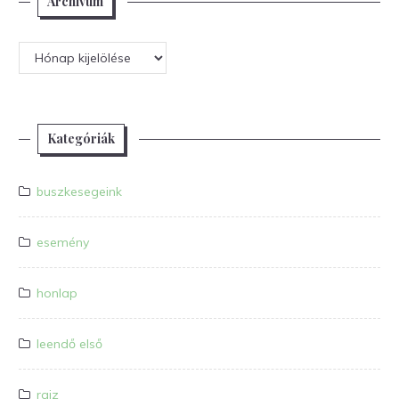
Archívum
Archívum
Kategóriák
buszkesegeink
esemény
honlap
leendő első
rajz