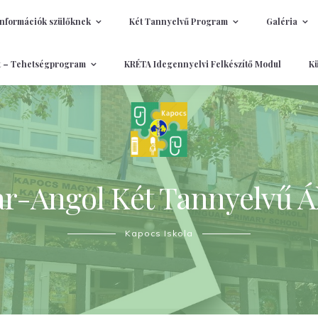
Információk szülőknek
Két Tannyelvű Program
Galéria
t – Tehetségprogram
KRÉTA Idegennyelvi Felkészítő Modul
Kü
-Angol Két Tannyelvű Ál
Kapocs Iskola