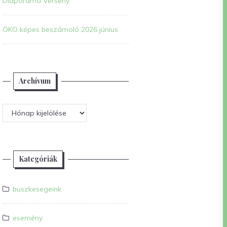
Diaporáma Verseny
ÖKO képes beszámoló 2026 június
Archívum
Archívum
Kategóriák
buszkesegeink
esemény