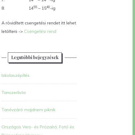
55
40
8.
14
– 15
-ig
A rövidített csengetési rendet itt lehet
letölteni ->
Csengetési rend
Legutóbbi bejegyzések
Iskolaszépítés
Tanszerlista
Tanévzáró majdnem piknik
Országos Vers- és Prózaíró, Fotó és