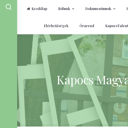
Kezdőlap
Rólunk
Dokumentumok
Skip
Elérhetőségek
Órarend
KapocsTalen
to
content
Kapocs Magyar