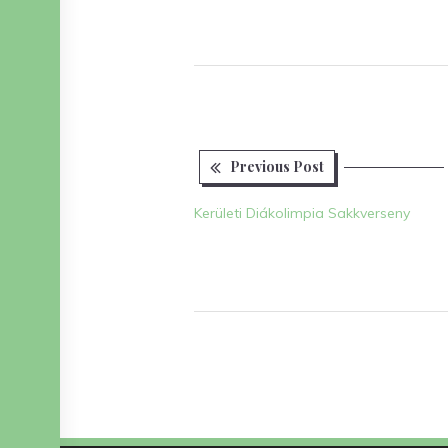
Previous
Bejegyzés
Previous Post
post:
navigáció
Kerületi Diákolimpia Sakkverseny