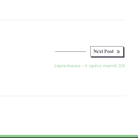
Next
Next Post
post:
Leprechauns – ír cipész manók 2/A