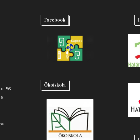
Facebook
H
h
Ökoiskola
u. 56.
36
hu