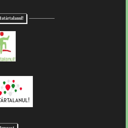
atártalanul!
Hungast