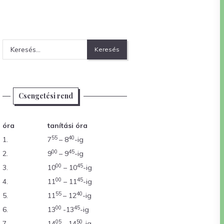
Keresés:
Csengetési rend
óra
tanítási óra
55
40
1.
7
– 8
-ig
00
45
2.
9
– 9
-ig
00
45
3.
10
– 10
-ig
00
45
4.
11
– 11
-ig
55
40
5.
11
– 12
-ig
00
45
6.
13
-13
-ig
05
50
7.
14
– 14
-ig