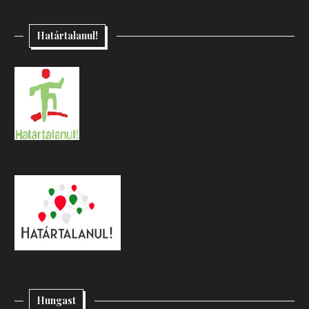
Határtalanul!
Hungast