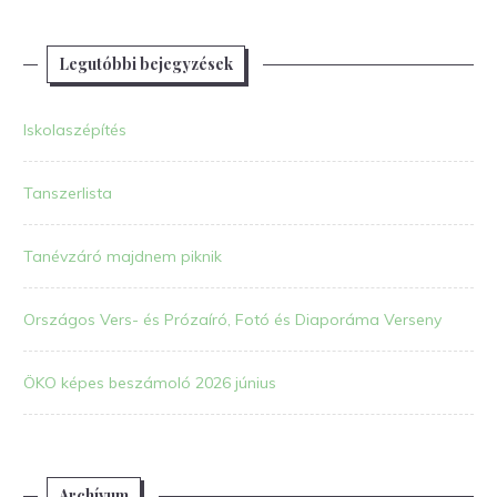
Legutóbbi bejegyzések
Iskolaszépítés
Tanszerlista
Tanévzáró majdnem piknik
Országos Vers- és Prózaíró, Fotó és Diaporáma Verseny
ÖKO képes beszámoló 2026 június
Archívum