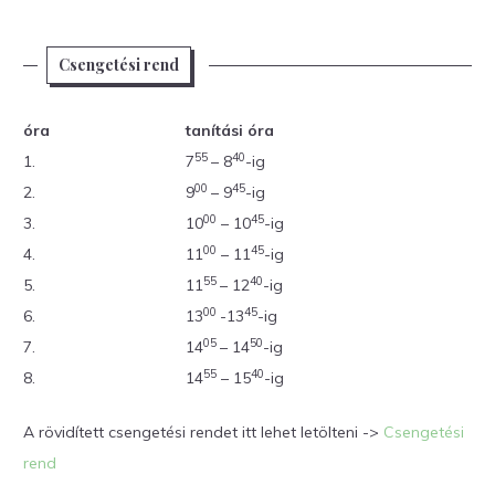
Csengetési rend
óra
tanítási óra
55
40
1.
7
– 8
-ig
00
45
2.
9
– 9
-ig
00
45
3.
10
– 10
-ig
00
45
4.
11
– 11
-ig
55
40
5.
11
– 12
-ig
00
45
6.
13
-13
-ig
05
50
7.
14
– 14
-ig
55
40
8.
14
– 15
-ig
A rövidített csengetési rendet itt lehet letölteni ->
Csengetési
rend