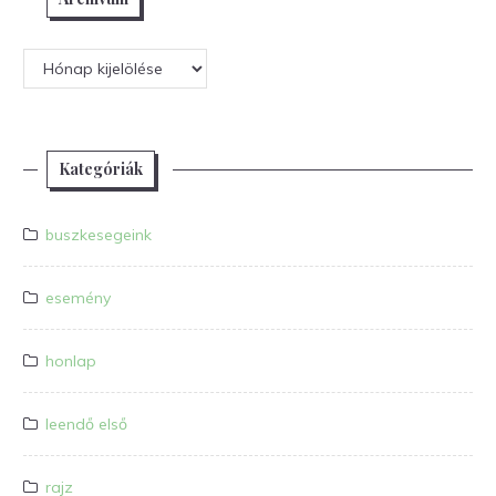
Archívum
Kategóriák
buszkesegeink
esemény
honlap
leendő első
rajz