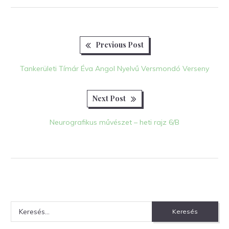
Previous
Bejegyzés
Previous Post
post:
navigáció
Tankerületi Tímár Éva Angol Nyelvű Versmondó Verseny
Next
Next Post
post:
Neurografikus művészet – heti rajz 6/B
Keresés: