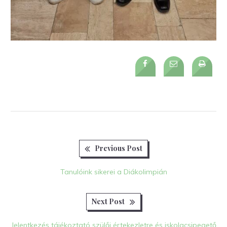
Previous
Bejegyzés
Previous Post
post:
navigáció
Tanulóink sikerei a Diákolimpián
Next
Next Post
post:
Jelentkezés tájékoztató szülői értekezletre és iskolacsipegető