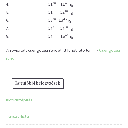
00
45
4.
11
– 11
-ig
55
40
5.
11
– 12
-ig
00
45
6.
13
-13
-ig
05
50
7.
14
– 14
-ig
55
40
8.
14
– 15
-ig
A rövidített csengetési rendet itt lehet letölteni ->
Csengetési
rend
Legutóbbi bejegyzések
Iskolaszépítés
Tanszerlista