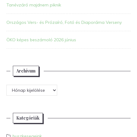
Tanévzáró majdnem piknik
Országos Vers- és Prózaíró, Fotó és Diaporáma Verseny
ÖKO képes beszámoló 2026 június
Archívum
Archívum
Kategóriák
buszkesegeink