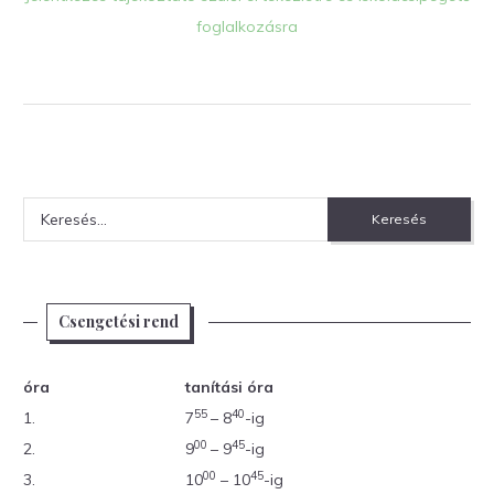
foglalkozásra
Keresés:
Csengetési rend
óra
tanítási óra
55
40
1.
7
– 8
-ig
00
45
2.
9
– 9
-ig
00
45
3.
10
– 10
-ig