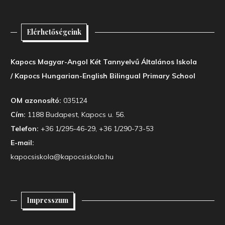
Elérhetőségeink
Kapocs Magyar-Angol Két Tannyelvű Általános Iskola
/ Kapocs Hungarian-English Bilingual Primary School
OM azonosító:
035124
Cím:
1188 Budapest, Kapocs u. 56.
Telefon:
+36 1/295-46-29, +36 1/290-73-53
E-mail:
kapocsiskola@kapocsiskola.hu
Impresszum