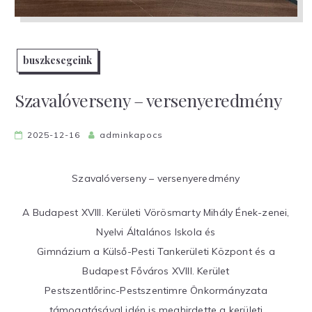
buszkesegeink
Szavalóverseny – versenyeredmény
2025-12-16
adminkapocs
Szavalóverseny – versenyeredmény
A Budapest XVIII. Kerületi Vörösmarty Mihály Ének-zenei,
Nyelvi Általános Iskola és
Gimnázium a Külső-Pesti Tankerületi Központ és a
Budapest Főváros XVIII. Kerület
Pestszentlőrinc-Pestszentimre Önkormányzata
támogatásával idén is meghirdette a kerületi