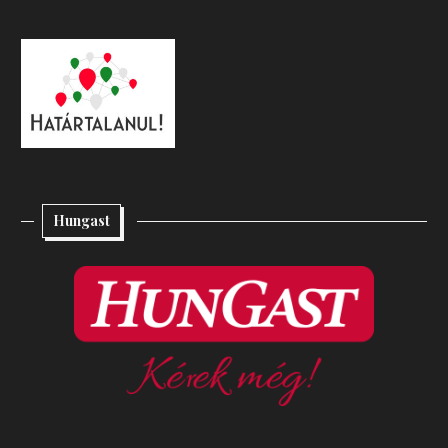
Hungast