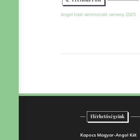
Bejegyzés
post:
navigáció
Angol házi versmondó verseny 2025
Elérhetőségeink
Kapocs Magyar-Angol Két