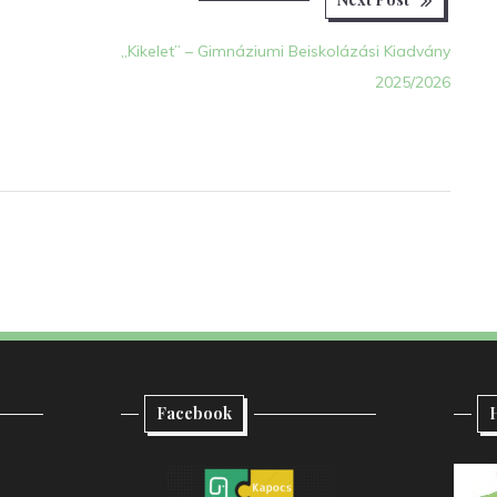
post:
„Kikelet” – Gimnáziumi Beiskolázási Kiadvány
2025/2026
Facebook
H