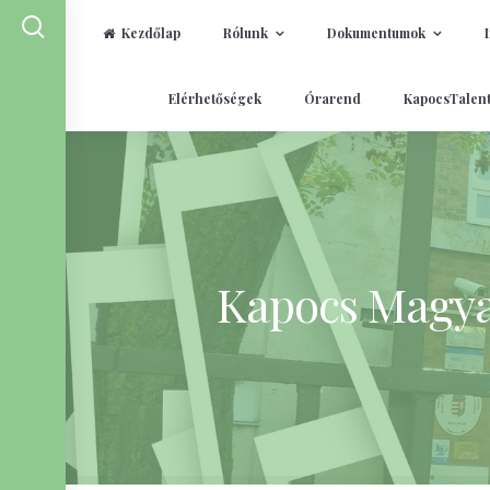
Kezdőlap
Rólunk
Dokumentumok
Skip
Elérhetőségek
Órarend
KapocsTalen
to
content
Kapocs Magyar