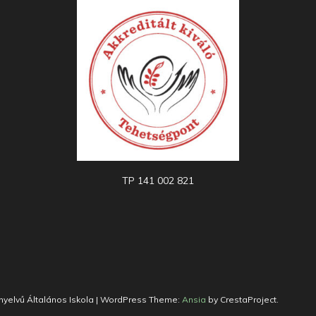
TP 141 002 821
yelvű Általános Iskola
|
WordPress Theme:
Ansia
by CrestaProject.