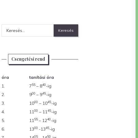
Keresés:
Csengetési rend
óra
tanítási óra
55
40
1.
7
– 8
-ig
00
45
2.
9
– 9
-ig
00
45
3.
10
– 10
-ig
00
45
4.
11
– 11
-ig
55
40
5.
11
– 12
-ig
00
45
6.
13
-13
-ig
05
50
7.
14
– 14
-ig