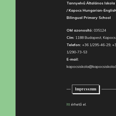
Tannyelvű Általános Iskola
/ Kapocs Hungarian-Englis
Bilingual Primary School
OM azonosító:
035124
Cím:
1188 Budapest, Kapocs 
Telefon:
+36 1/295-46-29, +
1/290-73-53
E-mail:
kapocsiskola@kapocsiskola.
Impresszum
Itt
érhető el.