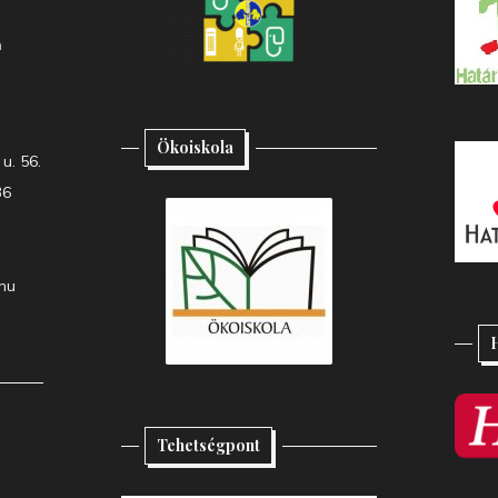
h
Ökoiskola
u. 56.
36
hu
Tehetségpont