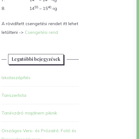
55
40
8.
14
– 15
-ig
A rövidített csengetési rendet itt lehet
letölteni ->
Csengetési rend
Legutóbbi bejegyzések
Iskolaszépítés
Tanszerlista
Tanévzáró majdnem piknik
Országos Vers- és Prózaíró, Fotó és