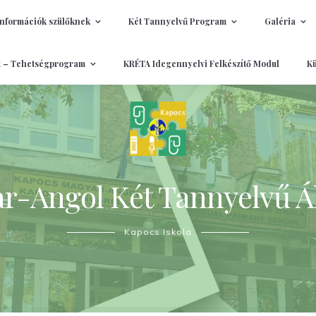
Információk szülőknek
Két Tannyelvű Program
Galéria
t – Tehetségprogram
KRÉTA Idegennyelvi Felkészítő Modul
Kü
-Angol Két Tannyelvű Ál
Kapocs Iskola