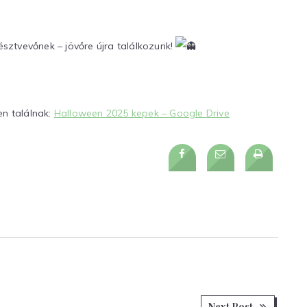
ztvevőnek – jövőre újra találkozunk!
en találnak:
Halloween 2025 kepek – Google Drive
Next
Next Post