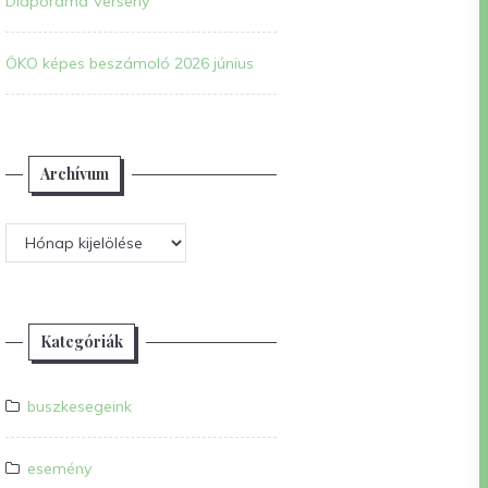
Diaporáma Verseny
ÖKO képes beszámoló 2026 június
Archívum
Archívum
Kategóriák
buszkesegeink
esemény