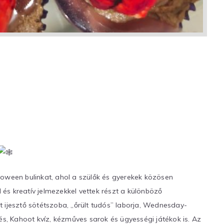
loween bulinkat, ahol a szülők és gyerekek közösen
l és kreatív jelmezekkel vettek részt a különböző
 ijesztő sötétszoba, „őrült tudós” laborja, Wednesday-
és, Kahoot kvíz, kézműves sarok és ügyességi játékok is. Az