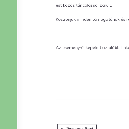
est közös táncolással zárult.
Köszönjük minden támogatónak és rés
Az eseményről képeket az alábbi link
Previous
Previous Post