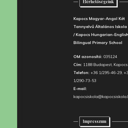
Elérhetőségeink
Kapocs Magyar-Angol Két
Tannyelvű Általános Iskola
/ Kapocs Hungarian-Englis
Bilingual Primary School
OM azonosító:
035124
Cím:
1188 Budapest, Kapocs 
Telefon:
+36 1/295-46-29, +
1/290-73-53
E-mail:
kapocsiskola@kapocsiskola.
Impresszum