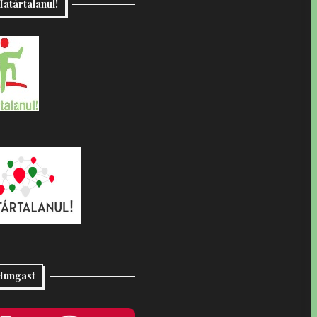
atártalanul!
Hungast