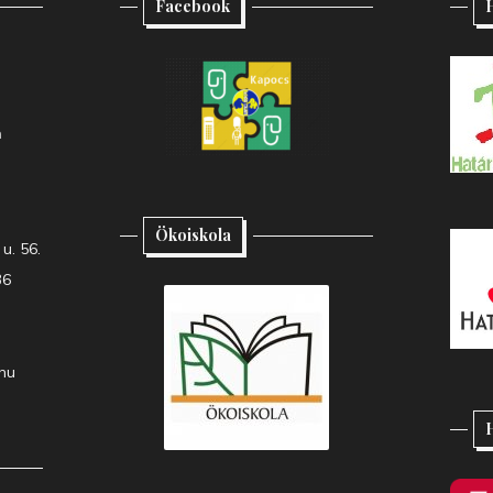
Facebook
H
h
Ökoiskola
u. 56.
36
hu