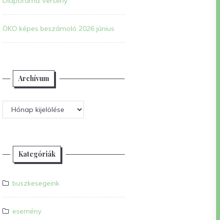
Diaporáma Verseny
ÖKO képes beszámoló 2026 június
Archívum
Archívum
Kategóriák
buszkesegeink
esemény