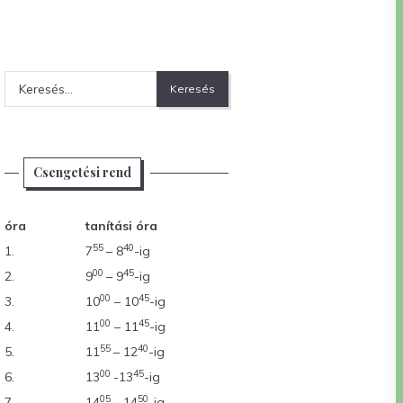
Keresés:
Csengetési rend
óra
tanítási óra
55
40
1.
7
– 8
-ig
00
45
2.
9
– 9
-ig
00
45
3.
10
– 10
-ig
00
45
4.
11
– 11
-ig
55
40
5.
11
– 12
-ig
00
45
6.
13
-13
-ig
05
50
7.
14
– 14
-ig