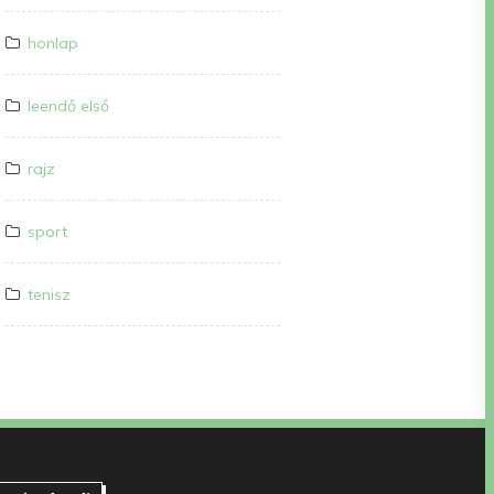
honlap
leendő első
rajz
sport
tenisz