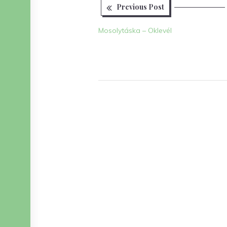
Previous
Bejegyzés
Previous Post
post:
navigáció
Mosolytáska – Oklevél