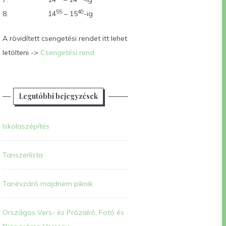
55
40
8.
14
– 15
-ig
A rövidített csengetési rendet itt lehet
letölteni ->
Csengetési rend
Legutóbbi bejegyzések
Iskolaszépítés
Tanszerlista
Tanévzáró majdnem piknik
Országos Vers- és Prózaíró, Fotó és