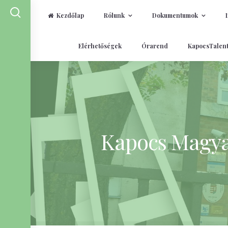
Kezdőlap
Rólunk
Dokumentumok
Skip
Elérhetőségek
Órarend
KapocsTalen
to
content
Kapocs Magyar