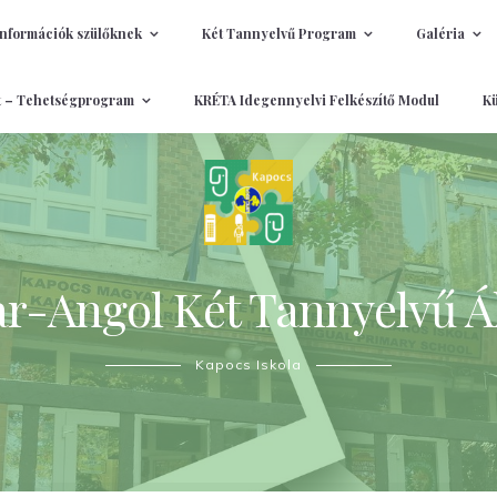
Információk szülőknek
Két Tannyelvű Program
Galéria
t – Tehetségprogram
KRÉTA Idegennyelvi Felkészítő Modul
Kü
-Angol Két Tannyelvű Ál
Kapocs Iskola