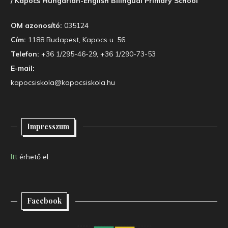
/ Kapocs Hungarian-English Bilingual Primary School
OM azonosító:
035124
Cím:
1188 Budapest, Kapocs u. 56.
Telefon:
+36 1/295-46-29, +36 1/290-73-53
E-mail:
kapocsiskola@kapocsiskola.hu
Impresszum
Itt
érhető el.
Facebook