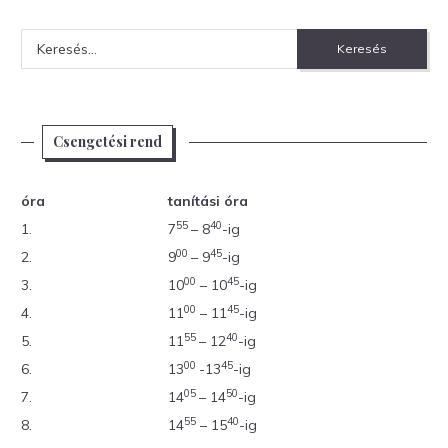
Keresés:
Csengetési rend
óra
tanítási óra
55
40
1.
7
– 8
-ig
00
45
2.
9
– 9
-ig
00
45
3.
10
– 10
-ig
00
45
4.
11
– 11
-ig
55
40
5.
11
– 12
-ig
00
45
6.
13
-13
-ig
05
50
7.
14
– 14
-ig
55
40
8.
14
– 15
-ig