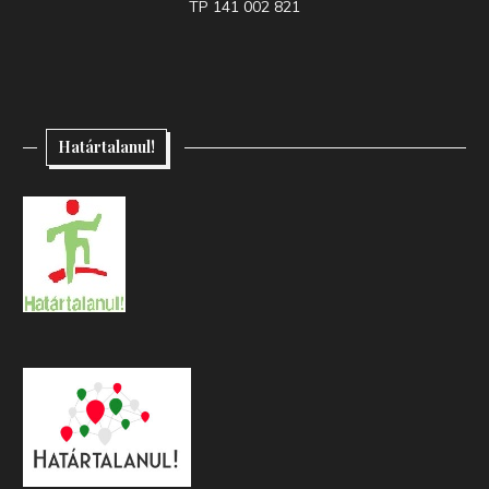
TP 141 002 821
Határtalanul!