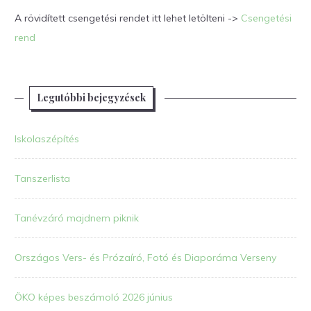
A rövidített csengetési rendet itt lehet letölteni ->
Csengetési
rend
Legutóbbi bejegyzések
Iskolaszépítés
Tanszerlista
Tanévzáró majdnem piknik
Országos Vers- és Prózaíró, Fotó és Diaporáma Verseny
ÖKO képes beszámoló 2026 június