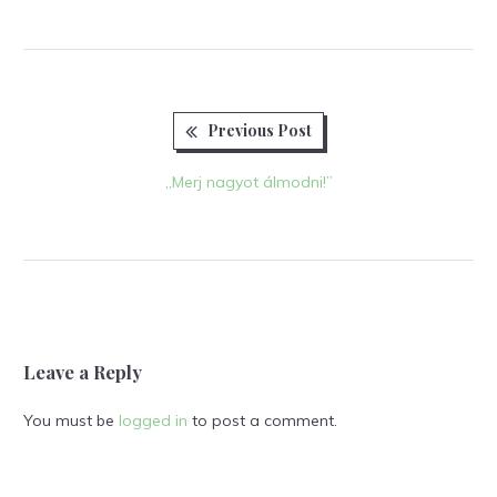
Previous
Bejegyzés
Previous Post
post:
navigáció
„Merj nagyot álmodni!”
Leave a Reply
You must be
logged in
to post a comment.