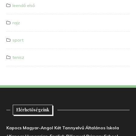
leendő első
rajz
sport
tenisz
Elérhetőségeink
Kapocs Magyar-Angol Két Tannyelvű Általános Iskola