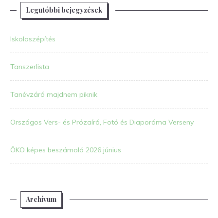
Legutóbbi bejegyzések
Iskolaszépítés
Tanszerlista
Tanévzáró majdnem piknik
Országos Vers- és Prózaíró, Fotó és Diaporáma Verseny
ÖKO képes beszámoló 2026 június
Archívum