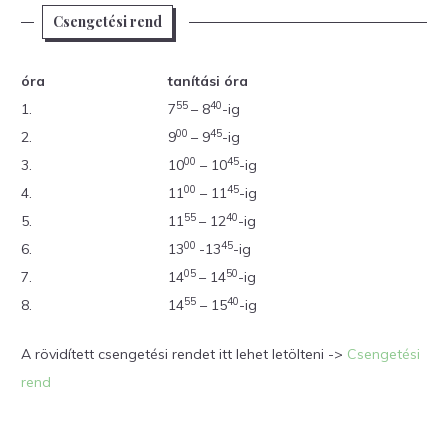
Csengetési rend
óra
tanítási óra
55
40
1.
7
– 8
-ig
00
45
2.
9
– 9
-ig
00
45
3.
10
– 10
-ig
00
45
4.
11
– 11
-ig
55
40
5.
11
– 12
-ig
00
45
6.
13
-13
-ig
05
50
7.
14
– 14
-ig
55
40
8.
14
– 15
-ig
A rövidített csengetési rendet itt lehet letölteni ->
Csengetési
rend