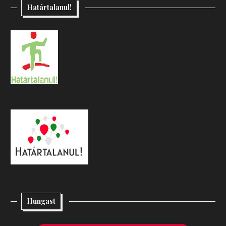
Határtalanul!
Hungast