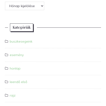
Archívum
Kategóriák
buszkesegeink
esemény
honlap
leendő első
rajz