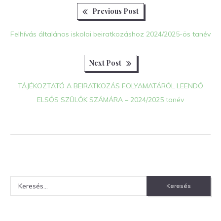
Previous
Bejegyzés
Previous Post
post:
navigáció
Felhívás általános iskolai beiratkozáshoz 2024/2025-ös tanév
Next
Next Post
post:
TÁJÉKOZTATÓ A BEIRATKOZÁS FOLYAMATÁRÓL LEENDŐ
ELSŐS SZÜLŐK SZÁMÁRA – 2024/2025 tanév
Keresés: