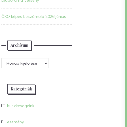
Diaporáma Verseny
ÖKO képes beszámoló 2026 június
Archívum
Archívum
Kategóriák
buszkesegeink
esemény