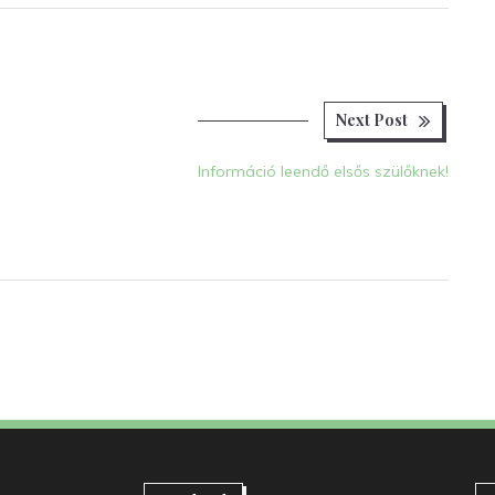
Next
Next Post
post:
Információ leendő elsős szülőknek!