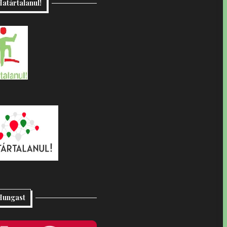
atártalanul!
Hungast