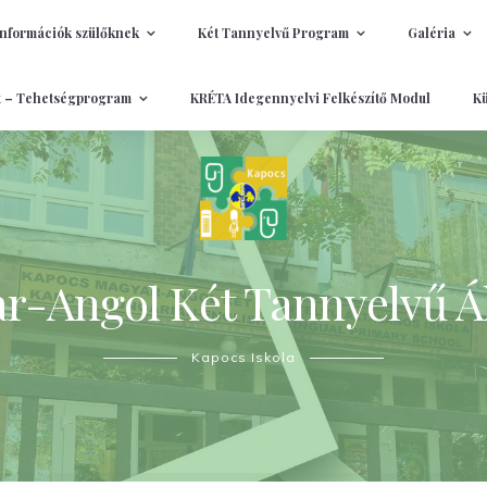
Információk szülőknek
Két Tannyelvű Program
Galéria
t – Tehetségprogram
KRÉTA Idegennyelvi Felkészítő Modul
Kü
-Angol Két Tannyelvű Ál
Kapocs Iskola