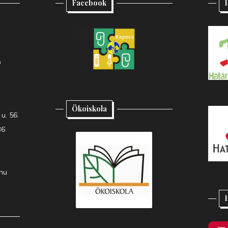
Facebook
H
h
Ökoiskola
u. 56.
36
hu