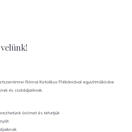
 velünk!
estszentimrei Római Katolikus Plébániával együttműködve
knek és családjaiknak.
szerezhetünk örömet és tehetjük
nyát.
djaiknak.