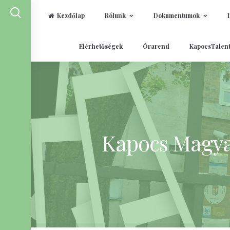
Kezdőlap
Rólunk
Dokumentumok
Skip
Elérhetőségek
Órarend
KapocsTalen
to
content
Kapocs Magyar