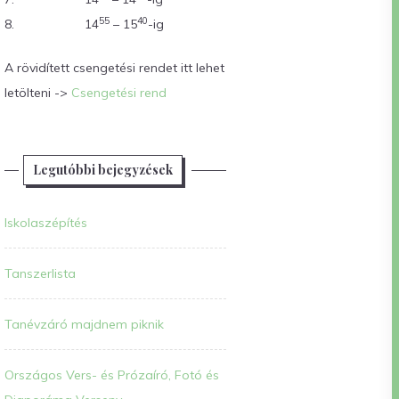
55
40
8.
14
– 15
-ig
A rövidített csengetési rendet itt lehet
letölteni ->
Csengetési rend
Legutóbbi bejegyzések
Iskolaszépítés
Tanszerlista
Tanévzáró majdnem piknik
Országos Vers- és Prózaíró, Fotó és