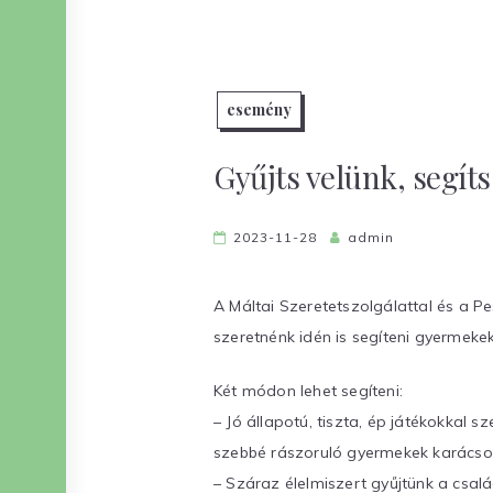
esemény
Gyűjts velünk, segíts
2023-11-28
admin
A Máltai Szeretetszolgálattal és a P
szeretnénk idén is segíteni gyermeke
Két módon lehet segíteni:
– Jó állapotú, tiszta, ép játékokkal 
szebbé rászoruló gyermekek karácso
– Száraz élelmiszert gyűjtünk a csalá