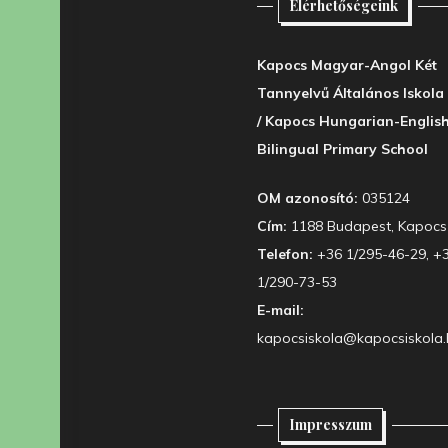
Elérhetőségeink
Kapocs Magyar-Angol Két
Tannyelvű Általános Iskola
/ Kapocs Hungarian-Englis
Bilingual Primary School
OM azonosító:
035124
Cím:
1188 Budapest, Kapocs 
Telefon:
+36 1/295-46-29, +
1/290-73-53
E-mail:
kapocsiskola@kapocsiskola.
Impresszum