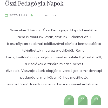
Őszi Pedagógia Napok
2022-11-22
adminkapocs
November 17-én az Őszi Pedagógia Napok keretében
„Nem is tanulunk, csak játszunk”” címmel az 1.
b osztályban szakmai találkozóval bővített bemutatóórát
tekinthettek meg az érdeklődők. Reiner
Erika, tanítónő angolóráján a tanulás önfeledt játékká vált,
a kisdiákok a tanóra minden percét
élvezték. Visszajelzések alapján a vendégek a mindennapi
pedagógiai munkában jól hasznosítható,
innovatív módszertani megoldásokkal ismerkedtek meg.