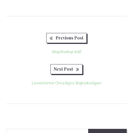
Previous
Bejegyzés
Previous Post
post:
navigáció
Alapítványi bál!
Next
Next Post
post:
Lovastorna Országos Bajnokságon
Keresés: