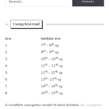
Csengetési rend
óra
tanítási óra
55
40
1.
7
– 8
-ig
00
45
2.
9
– 9
-ig
00
45
3.
10
– 10
-ig
00
45
4.
11
– 11
-ig
55
40
5.
11
– 12
-ig
00
45
6.
13
-13
-ig
05
50
7.
14
– 14
-ig
55
40
8.
14
– 15
-ig
A rövidített csengetési rendet itt lehet letölteni ->
Csengetési